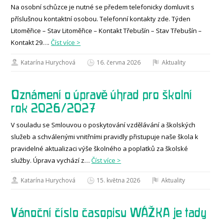
Na osobní schůzce je nutné se předem telefonicky domluvit s
příslušnou kontaktní osobou. Telefonní kontakty zde. Týden
Litoměřice – Stav Litoměřice – Kontakt Třebušín – Stav Třebušín –
Kontakt 29….
Číst více >
Katarína Hurychová
16. června 2026
Aktuality
Oznámení o úpravě úhrad pro školní
rok 2026/2027
V souladu se Smlouvou o poskytování vzdělávání a školských
služeb a schválenými vnitřními pravidly přistupuje naše škola k
pravidelné aktualizaci výše školného a poplatků za školské
služby. Úprava vychází z…
Číst více >
Katarína Hurychová
15. května 2026
Aktuality
Vánoční číslo časopisu WÁŽKA je tady