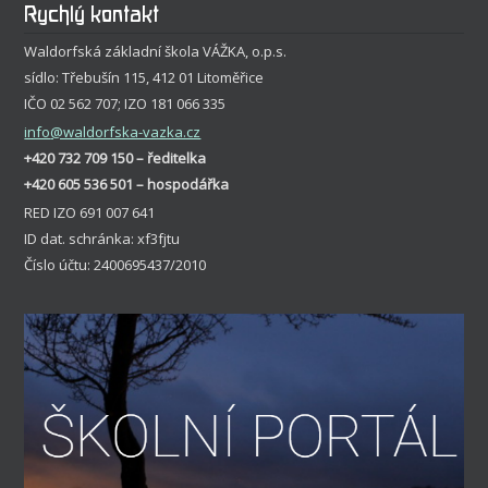
Rychlý kontakt
Waldorfská základní škola VÁŽKA, o.p.s.
sídlo: Třebušín 115, 412 01 Litoměřice
IČO 02 562 707; IZO 181 066 335
info
@waldorfska-vazka.cz
+420 732 709 150 – ředitelka
+420 605 536 501 – hospodářka
RED IZO 691 007 641
ID dat. schránka: xf3fjtu
Číslo účtu: 2400695437/2010