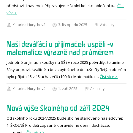
představit i navenek!Připravujeme školní kolekci oblečení a…
Číst
více >
Katarína Hurychová
3. listopadu 2025
Aktuality
Naši deváťáci u přijímaček uspěli -v
matematice výrazně nad průměrem
Jednotné přijímací zkoušky na SŠ i v roce 2025 potvrdily, že umíme
žáky připravit kvalitně a bez zbytečného drilu.Ke čtyřletým oborům
bylo přijato 15 z 15 uchazečů (100 %). Matematika:…
Číst více >
Katarína Hurychová
1. září 2025
Aktuality
Nová výše školného od září 2024
Od školního roku 2024/2025 bude školné stanoveno následovně:
1. ŠKOLNÉ Pro děti zapsané k pravidelné denní docházce:
– první…
Číst více >