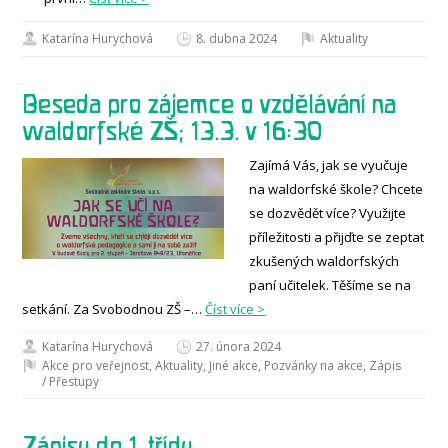
Katarína Hurychová
8. dubna 2024
Aktuality
Beseda pro zájemce o vzdělávání na
waldorfské ZŠ; 13.3. v 16:30
Zajímá Vás, jak se vyučuje
na waldorfské škole? Chcete
se dozvědět více? Využijte
příležitosti a přijďte se zeptat
zkušených waldorfských
paní učitelek. Těšíme se na
setkání. Za Svobodnou ZŠ –…
Číst více >
Katarína Hurychová
27. února 2024
Akce pro veřejnost
,
Aktuality
,
Jiné akce
,
Pozvánky na akce
,
Zápis
/ Přestupy
Zápisy do 1. třídy