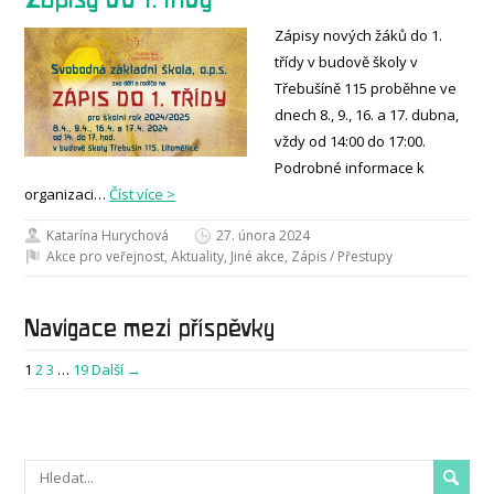
Zápisy nových žáků do 1.
třídy v budově školy v
Třebušíně 115 proběhne ve
dnech 8., 9., 16. a 17. dubna,
vždy od 14:00 do 17:00.
Podrobné informace k
organizaci…
Číst více >
Katarína Hurychová
27. února 2024
Akce pro veřejnost
,
Aktuality
,
Jiné akce
,
Zápis / Přestupy
Navigace mezi příspěvky
1
2
3
…
19
Další →