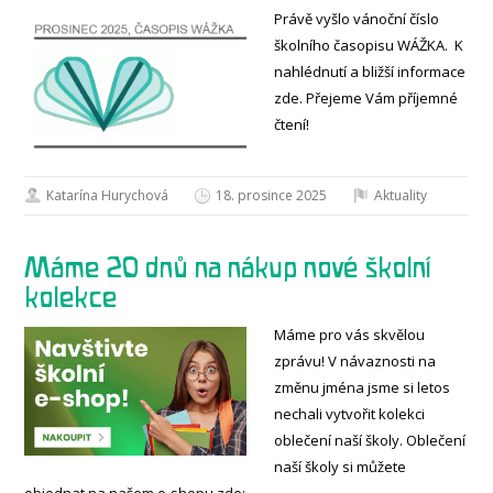
Právě vyšlo vánoční číslo
školního časopisu WÁŽKA. K
nahlédnutí a bližší informace
zde. Přejeme Vám příjemné
čtení!
Katarína Hurychová
18. prosince 2025
Aktuality
Máme 20 dnů na nákup nové školní
kolekce
Máme pro vás skvělou
zprávu! V návaznosti na
změnu jména jsme si letos
nechali vytvořit kolekci
oblečení naší školy. Oblečení
naší školy si můžete
objednat na našem e-shopu zde: