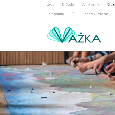
Úvod
O škole
Volná místa
Orga
Fotogalerie
ČŠI
Zápis / Přestupy