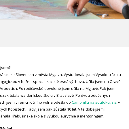
 jsem?
házím ze Slovenska z města Myjava. Vystudovala jsem Vysokou školu
gogickou v Nitře – specializace tělesná výchova. Učila jsem na Oravě
Vrbovcích. Po rodičovské dovolené jsem učila na Myjavě. Pak jsem
uzakládala waldorfskou školu v Bratislavě. Po dvou odučených
ech jsem v rámci ročního volna odešla do
Camphillu na soutoku, z.s.
v
ých Kopistech. Tady jsem pak zůstala 10 let. V té době jsem i
áhala Třebušínské škole s výukou eurytmie a mentoringem.
ělávání