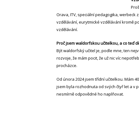
Proš
Orava, ITV, speciální pedagogika, werbeck 
vzdělávání, eurytmické vzdělávání kromě po
vzdělávání.
Proč jsem waldorfskou učitelkou, a co teď d
Být waldorfský učitel je, podle mne, ten nejv
rozvoje, že mám pocit, že už nic víc nepotřeb
procházce.
Od února 2024 jsem třídní učitelkou. Mám 40 
jsem byla rozhodnuta od svých čtyř let a v p
nesmírně odpovědné ho naplňovat.