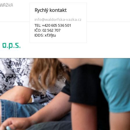
s WÁŽKA
Rychlý kontakt
info@waldorfska-vazka.cz
TEL: +420 605 536 501
IČO: 02 562 707
IDDS: xf3fjtu