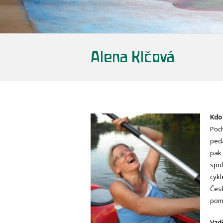
Alena Klčová
Kdo
Poc
peda
pak 
spol
cykl
Česk
pom
Vzd