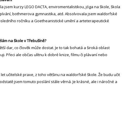
la jsem kurzy LEGO DACTA, enviromentalistikou, jóga na škole, škola
zpívání, bothmerova gymnastika, atd. Absolvovala jsem waldorfské
sledního ročníku a Goetheanistické umění a arteterapeutické
ělám na škole v Třebušíně?
ětší dar, co člověk může dostat. Je to tak bohatá a široká oblast
uji. Přeci ale občas ulítnu k dobré knize, filmu či plávaní nebo
let učitelské praxe, z toho většinu na waldorfské škole. Že budu učit
odstatě jsem tomuto poslání stále věrná. Je krásné, ale i náročné a