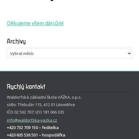
Děkujeme všem dárcům!
Archivy
Archivy
Rychlý kontakt
Waldorfská základní škola VÁŽKA, o.p.s.
sídlo: Třebušín 115, 412 01 Litoměřice
IČO 02 562 707; IZO 181 066 335
info
@waldorfska-vazka.cz
+420 732 709 150 – ředitelka
+420 605 536 501 – hospodářka