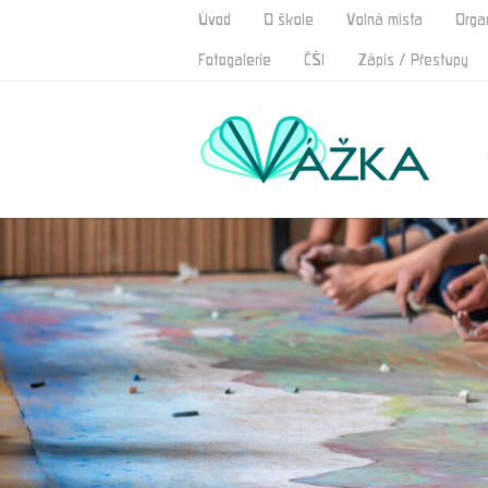
Úvod
O škole
Volná místa
Orga
Fotogalerie
ČŠI
Zápis / Přestupy