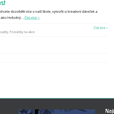
ost
te dozvědět více o naší škole, vytvořit si kreativní dáreček a
na akci Hvězdný…
Číst více >
Číst více >
uality
,
Pozvánky na akce
Naj