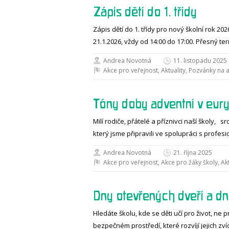
Zápis dětí do 1. třídy
Zápis dětí do 1. třídy pro nový školní rok 2
21.1.2026, vždy od 14:00 do 17:00. Přesný te
Andrea Novotná
11. listopadu 2025
Akce pro veřejnost
,
Aktuality
,
Pozvánky na 
Tóny doby adventní v eury
Milí rodiče, přátelé a příznivci naší školy
který jsme připravili ve spolupráci s profes
Andrea Novotná
21. října 2025
Akce pro veřejnost
,
Akce pro žáky školy
,
Akt
Dny otevřených dveří a d
Hledáte školu, kde se děti učí pro život, ne 
bezpečném prostředí, které rozvíjí jejich zv