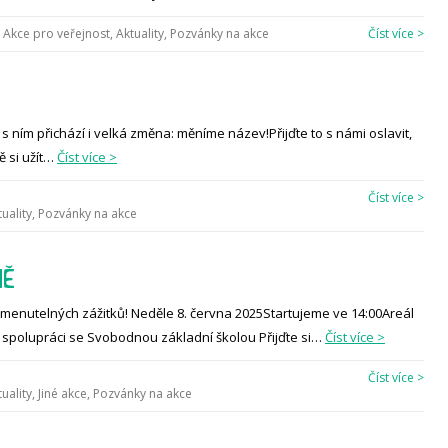
Akce pro veřejnost
,
Aktuality
,
Pozvánky na akce
Číst více >
a s ním přichází i velká změna: měníme název!Přijďte to s námi oslavit,
ě si užít…
Číst více >
Číst více >
uality
,
Pozvánky na akce
NĚ
pomenutelných zážitků! Neděle 8. června 2025Startujeme ve 14:00Areál
 spolupráci se Svobodnou základní školou Přijďte si…
Číst více >
Číst více >
uality
,
Jiné akce
,
Pozvánky na akce