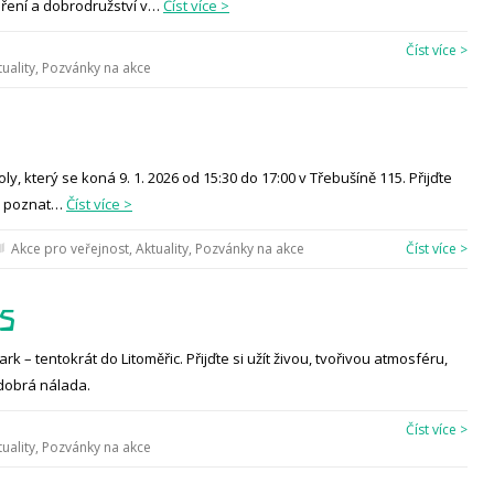
tvoření a dobrodružství v…
Číst více >
Číst více >
uality
,
Pozvánky na akce
, který se koná 9. 1. 2026 od 15:30 do 17:00 v Třebušíně 115. Přijďte
l, poznat…
Číst více >
Akce pro veřejnost
,
Aktuality
,
Pozvánky na akce
Číst více >
25
 – tentokrát do Litoměřic. Přijďte si užít živou, tvořivou atmosféru,
dobrá nálada.
Číst více >
uality
,
Pozvánky na akce