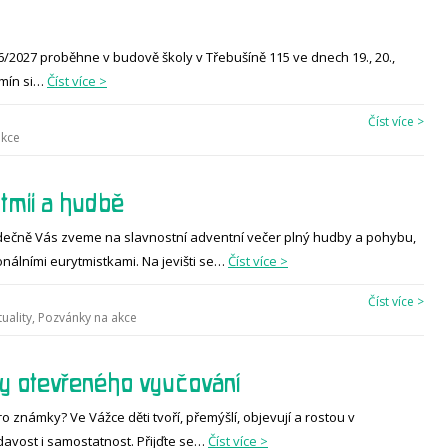
026/2027 proběhne v budově školy v Třebušíně 115 ve dnech 19., 20.,
rmín si…
Číst více >
Číst více >
akce
tmii a hudbě
, srdečně Vás zveme na slavnostní adventní večer plný hudby a pohybu,
ionálními eurytmistkami. Na jevišti se…
Číst více >
Číst více >
uality
,
Pozvánky na akce
ny otevřeného vyučování
pro známky? Ve Vážce děti tvoří, přemýšlí, objevují a rostou v
ídavost i samostatnost. Přijďte se…
Číst více >