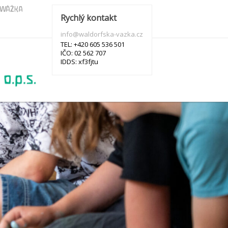
s WÁŽKA
Rychlý kontakt
info@waldorfska-vazka.cz
TEL: +420 605 536 501
IČO: 02 562 707
IDDS: xf3fjtu