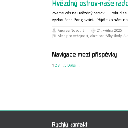
Hvězdný ostrov-naše rad
Zveme vás na Hvězdný ostrov! Pokud se chce
vyzkoušet si žonglování. Přijďte za námi 
Andrea Novotná
21. května 2025
Akce pro veřejnost
,
Akce pro žáky školy
,
Akt
Navigace mezi příspěvky
1
2
3
…
5
Další →
Rychlý kontakt