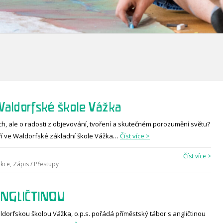
Waldorfské škole Vážka
ch, ale o radosti z objevování, tvoření a skutečném porozumění světu?
í ve Waldorfské základní škole Vážka…
Číst více >
Číst více >
akce
,
Zápis / Přestupy
NGLIČTINOU
aldorfskou školou Vážka, o.p.s. pořádá příměstský tábor s angličtinou