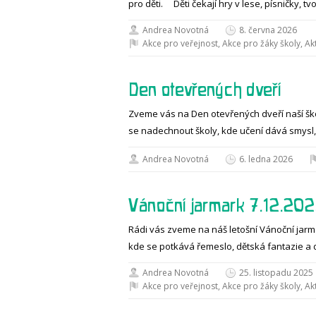
pro děti. Děti čekají hry v lese, písničky, 
Andrea Novotná
8. června 2026
Akce pro veřejnost
,
Akce pro žáky školy
,
Akt
Den otevřených dveří
Zveme vás na Den otevřených dveří naší školy
se nadechnout školy, kde učení dává smys
Andrea Novotná
6. ledna 2026
Vánoční jarmark 7.12.20
Rádi vás zveme na náš letošní Vánoční jarmark
kde se potkává řemeslo, dětská fantazie a 
Andrea Novotná
25. listopadu 2025
Akce pro veřejnost
,
Akce pro žáky školy
,
Akt