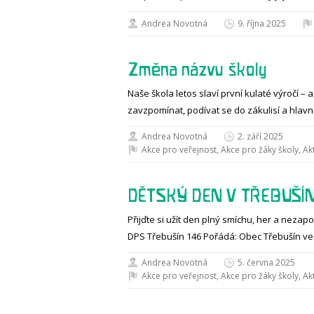
Andrea Novotná
9. října 2025
Změna názvu školy
Naše škola letos slaví první kulaté výročí – 
zavzpomínat, podívat se do zákulisí a hlavn
Andrea Novotná
2. září 2025
Akce pro veřejnost
,
Akce pro žáky školy
,
Akt
DĚTSKÝ DEN V TŘEBUŠÍ
Přijďte si užít den plný smíchu, her a neza
DPS Třebušín 146 Pořádá: Obec Třebušín ve
Andrea Novotná
5. června 2025
Akce pro veřejnost
,
Akce pro žáky školy
,
Akt