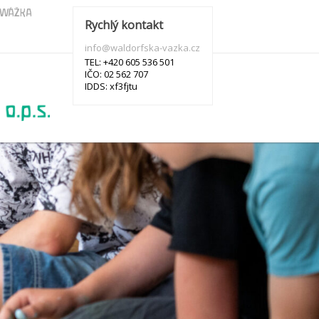
s WÁŽKA
Rychlý kontakt
info@waldorfska-vazka.cz
TEL: +420 605 536 501
IČO: 02 562 707
IDDS: xf3fjtu