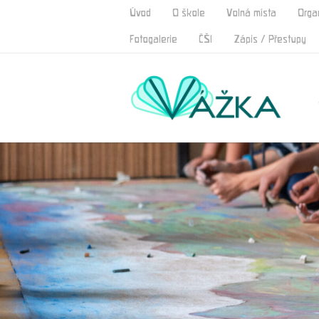
Úvod
O škole
Volná místa
Orga
Fotogalerie
ČŠI
Zápis / Přestupy