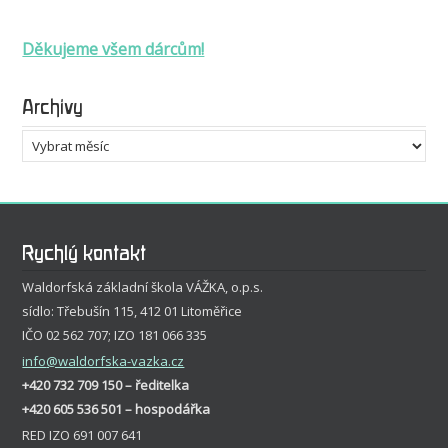
Děkujeme všem dárcům!
Archivy
Archivy
Rychlý kontakt
Waldorfská základní škola VÁŽKA, o.p.s.
sídlo: Třebušín 115, 412 01 Litoměřice
IČO 02 562 707; IZO 181 066 335
info
@waldorfska-vazka.cz
+420 732 709 150 – ředitelka
+420 605 536 501 – hospodářka
RED IZO 691 007 641