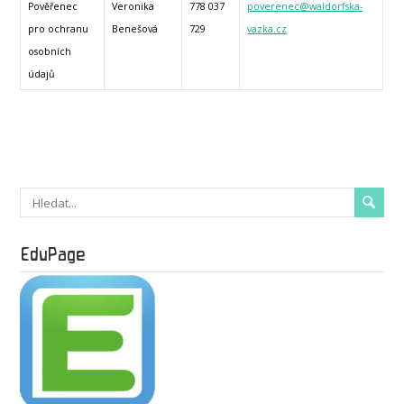
Pověřenec
Veronika
778 037
poverenec@waldorfska-
pro ochranu
Benešová
729
vazka.cz
osobních
údajů
EduPage