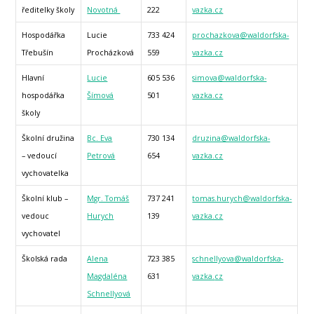
ředitelky školy
Novotná
222
vazka.cz
Hospodářka
Lucie
733 424
prochazkova@waldorfska-
Třebušín
Procházková
559
vazka.cz
Hlavní
Lucie
605 536
simova@waldorfska-
hospodářka
Šímová
501
vazka.cz
školy
Školní družina
Bc. Eva
730 134
druzina@waldorfska-
– vedoucí
Petrová
654
vazka.cz
vychovatelka
Školní klub –
Mgr. Tomáš
737 241
tomas.hurych@waldorfska-
vedouc
Hurych
139
vazka.cz
vychovatel
Školská rada
Alena
723 385
schnellyova@waldorfska-
Magdaléna
631
vazka.
cz
Schnellyová