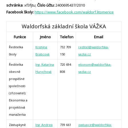
schránka
: xf3fjtu;
Číslo účtu:
2400695437/2010
Facebook školy:
https://www.facebook.com/waldorf.litomerice
Waldorfská základní škola VÁŽKA
Funkce
Jméno
Telefon
Email
Ředitelka
Kristýna
732 709
reditel@waldorfska-
školy
Brabcová
150
vazka.cz
Ředitelka
Ing. Katarína
720 694
ekonom@waldorfska-
obecně
Hurychová
808
vazka.cz
prospěšné
společnosti
(zřizovatel);
Ekonomka a
projektová
manažerka
Zástupkyně
Ing. Andrea
739 661
zastupce@waldorfska-