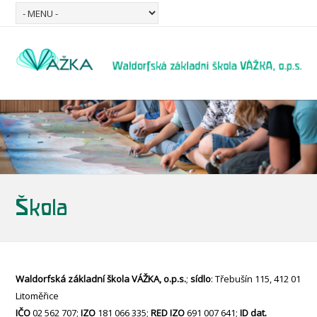
Škola
Waldorfská základní škola VÁŽKA, o.p.s.
;
sídlo
: Třebušín 115, 412 01
Litoměřice
IČO
02 562 707;
IZO
181 066 335;
RED IZO
691 007 641;
ID dat.