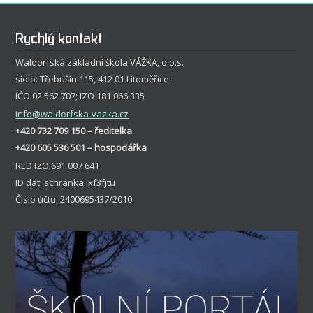
Rychlý kontakt
Waldorfská základní škola VÁŽKA, o.p.s.
sídlo: Třebušín 115, 412 01 Litoměřice
IČO 02 562 707; IZO 181 066 335
info
@waldorfska-vazka.cz
+420 732 709 150 – ředitelka
+420 605 536 501 – hospodářka
RED IZO 691 007 641
ID dat. schránka: xf3fjtu
Číslo účtu: 2400695437/2010