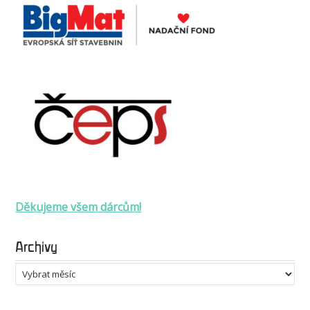
Děkujeme všem dárcům!
Archivy
Archivy