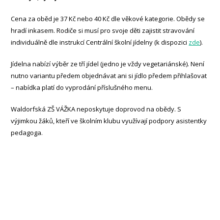
Cena za oběd je 37 Kč nebo 40 Kč dle věkové kategorie. Obědy se
hradí inkasem. Rodiče si musí pro svoje děti zajistit stravování
individuálně dle instrukcí Centrální školní jídelny (k dispozici
zde
).
Jídelna nabízí výběr ze tří jídel (jedno je vždy vegetariánské). Není
nutno variantu předem objednávat ani si jídlo předem přihlašovat
– nabídka platí do vyprodání příslušného menu.
Waldorfská ZŠ VÁŽKA neposkytuje doprovod na obědy. S
výjimkou žáků, kteří ve školním klubu využívají podpory asistentky
pedagoga.