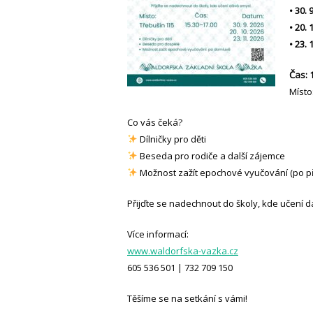
• 30. 
• 20. 
• 23. 
Čas: 
Místo
Co vás čeká?
Dílničky pro děti
Beseda pro rodiče a další zájemce
Možnost zažít epochové vyučování (po p
Přijďte se nadechnout do školy, kde učení d
Více informací:
www.waldorfska-vazka.cz
605 536 501 | 732 709 150
Těšíme se na setkání s vámi!