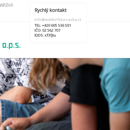
s WÁŽKA
Rychlý kontakt
info@waldorfska-vazka.cz
TEL: +420 605 536 501
IČO: 02 562 707
IDDS: xf3fjtu