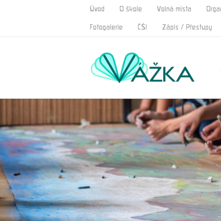
Úvod
O škole
Volná místa
Orga
Fotogalerie
ČŠI
Zápis / Přestupy