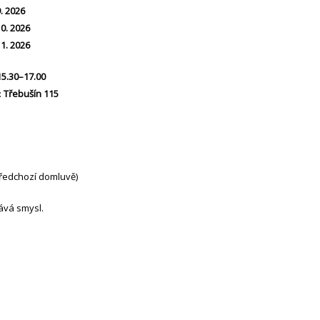
9. 2026
10. 2026
11. 2026
15.30–17.00
:
Třebušín 115
ředchozí domluvě)
ává smysl.