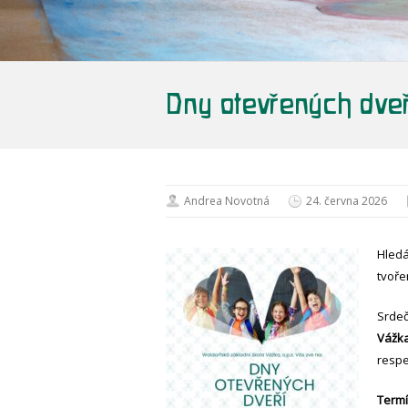
Dny otevřených dve
Andrea Novotná
24. června 2026
Hledá
tvoře
Srde
Vážka
respe
Termí