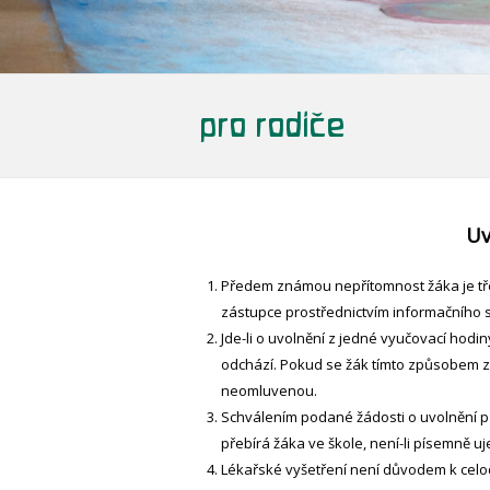
pro rodiče
Uv
Předem známou nepřítomnost žáka je tře
zástupce prostřednictvím informačního
Jde-li o uvolnění z jedné vyučovací hodin
odchází. Pokud se žák tímto způsobem z
neomluvenou.
Schválením podané žádosti o uvolnění 
přebírá žáka ve škole, není-li písemně u
Lékařské vyšetření není důvodem k celod