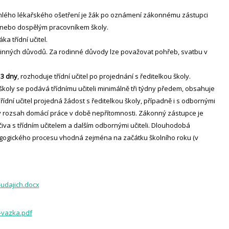
ychlého lékařského ošetření je žák po oznámení zákonnému zástupci
nebo dospělým pracovníkem školy.
a třídní učitel.
 rodinných důvodů. Za rodinné důvody lze považovat pohřeb, svatbu v
 3 dny
, rozhoduje třídní učitel po projednání s ředitelkou školy.
školy se podává třídnímu učiteli minimálně tři týdny předem, obsahuje
řídní učitel projedná žádost s ředitelkou školy, případně i s odbornými
bný rozsah domácí práce v době nepřítomnosti. Zákonný zástupce je
va s třídním učitelem a dalším odbornými učiteli.
Dlouhodobá
gogického procesu vhodná zejména na začátku školního roku (v
udajich.docx
-vazka.pdf