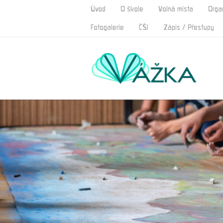
Úvod
O škole
Volná místa
Orga
Fotogalerie
ČŠI
Zápis / Přestupy