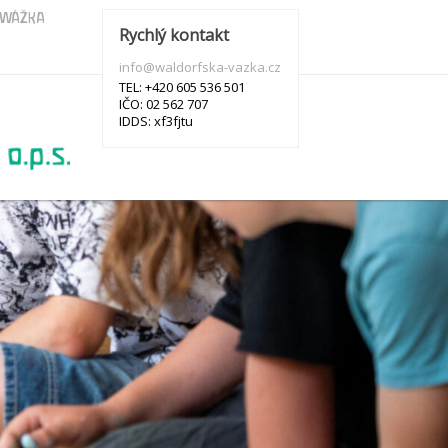
s WÁŽKA
Rychlý kontakt
info@waldorfska-vazka.cz
TEL: +420 605 536 501
IČO: 02 562 707
IDDS: xf3fjtu