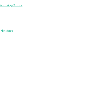
-druziny-2.docx
azka.docx