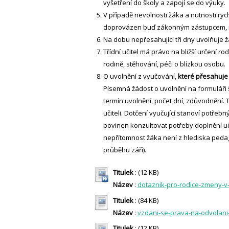
vyšetření do školy a zapojí se do výuky.
V případě nevolnosti žáka a nutnosti r
doprovázen buď zákonným zástupcem, 
Na dobu nepřesahující tři dny uvolňuje žák
Třídní učitel má právo na bližší určení
rodině, stěhování, péči o blízkou osobu.
O uvolnění z vyučování,
které přesahuje
Písemná žádost o uvolnění na formuláři 
termín uvolnění, počet dní, zdůvodnění. T
učiteli. Dotčení vyučující stanoví potře
povinen konzultovat potřeby doplnění uči
nepřítomnost žáka není z hlediska peda
průběhu září).
Titulek
: (12 KB)
Název
:
dotaznik-pro-rodice-zmeny-v-
Titulek
: (84 KB)
Název
:
vzdani-se-prava-na-odvolani
Titulek
: (12 KB)