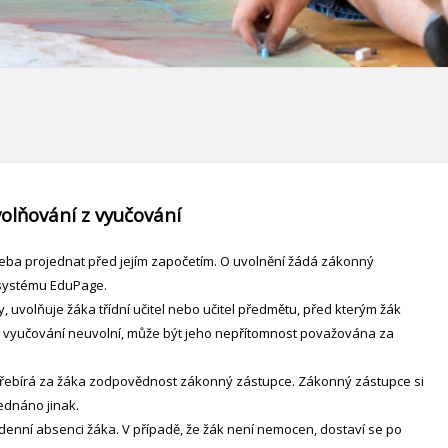
olňování z vyučování
ba projednat před jejím započetím. O uvolnění žádá zákonný
 systému EduPage.
y, uvolňuje žáka třídní učitel nebo učitel předmětu, před kterým žák
 vyučování neuvolní, může být jeho nepřítomnost považována za
přebírá za žáka zodpovědnost zákonný zástupce. Zákonný zástupce si
jednáno jinak.
enní absenci žáka. V případě, že žák není nemocen, dostaví se po