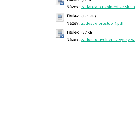
Název
:
zadanka-o-uvolneni-ze-skolni
Titulek
: (121 KB)
Název
:
zadost-o-prestup-4.pdf
Titulek
: (57 KB)
Název
:
zadost-o-uvolneni-z-vyuky-v