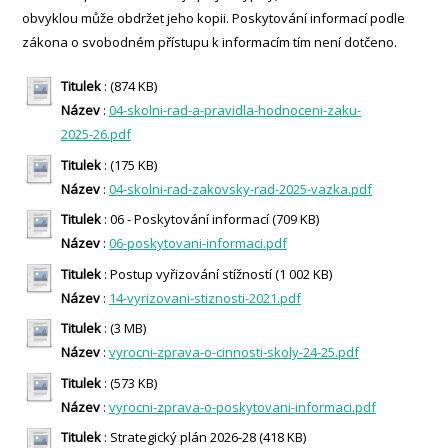
obvyklou může obdržet jeho kopii. Poskytování informací podle
zákona o svobodném přístupu k informacím tím není dotčeno.
Titulek
: (874 KB)
Název
:
04-skolni-rad-a-pravidla-hodnoceni-zaku-
2025-26.pdf
Titulek
: (175 KB)
Název
:
04-skolni-rad-zakovsky-rad-2025-vazka.pdf
Titulek
: 06 - Poskytování informací (709 KB)
Název
:
06-poskytovani-informaci.pdf
Titulek
: Postup vyřizování stížností (1 002 KB)
Název
:
14-vyrizovani-stiznosti-2021.pdf
Titulek
: (3 MB)
Název
:
vyrocni-zprava-o-cinnosti-skoly-24-25.pdf
Titulek
: (573 KB)
Název
:
vyrocni-zprava-o-poskytovani-informaci.pdf
Titulek
: Strategický plán 2026-28 (418 KB)