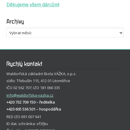
Děkujeme všem dárcům!
Archivy
Archivy
Rychlý kontakt
Waldorfská základní škola VÁŽKA, o.p.s.
sídlo: Třebušín 115, 412 01 Litoměřice
IČO 02 562 707; IZO 181 066 335
info
@waldorfska-vazka.cz
+420 732 709 150 – ředitelka
+420 605 536 501 – hospodářka
RED IZO 691 007 641
ID dat. schránka: xf3fjtu