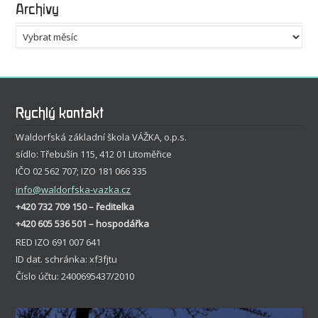
Archivy
Archivy
Rychlý kontakt
Waldorfská základní škola VÁŽKA, o.p.s.
sídlo: Třebušín 115, 412 01 Litoměřice
IČO 02 562 707; IZO 181 066 335
info
@waldorfska-vazka.cz
+420 732 709 150 – ředitelka
+420 605 536 501 – hospodářka
RED IZO 691 007 641
ID dat. schránka: xf3fjtu
Číslo účtu: 2400695437/2010