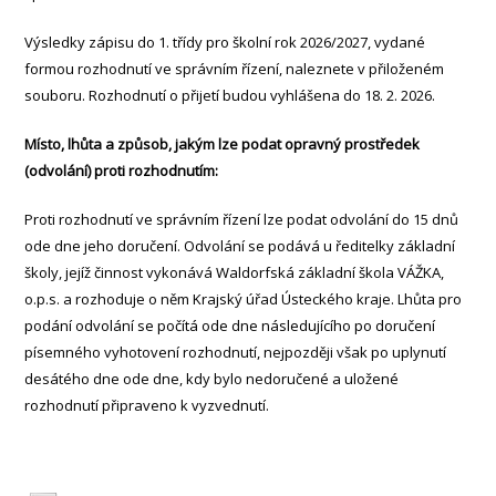
Výsledky zápisu do 1. třídy pro školní rok 2026/2027, vydané
formou rozhodnutí ve správním řízení, naleznete v přiloženém
souboru. Rozhodnutí o přijetí budou vyhlášena do 18. 2. 2026.
Místo, lhůta a způsob, jakým lze podat opravný prostředek
(odvolání) proti rozhodnutím:
Proti rozhodnutí ve správním řízení lze podat odvolání do 15 dnů
ode dne jeho doručení. Odvolání se podává u ředitelky základní
školy, jejíž činnost vykonává Waldorfská základní škola VÁŽKA,
o.p.s. a rozhoduje o něm Krajský úřad Ústeckého kraje. Lhůta pro
podání odvolání se počítá ode dne následujícího po doručení
písemného vyhotovení rozhodnutí, nejpozději však po uplynutí
desátého dne ode dne, kdy bylo nedoručené a uložené
rozhodnutí připraveno k vyzvednutí.