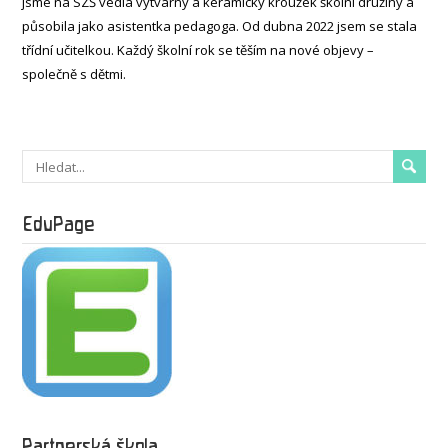
jsme na SZŠ vedla výtvarný a keramický kroužek školní družiny a
působila jako asistentka pedagoga. Od dubna 2022 jsem se stala
třídní učitelkou. Každý školní rok se těším na nové objevy –
společně s dětmi.
EduPage
Partnerská škola