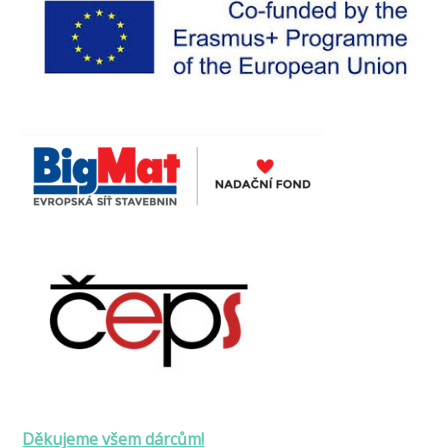
Děkujeme všem dárcům!