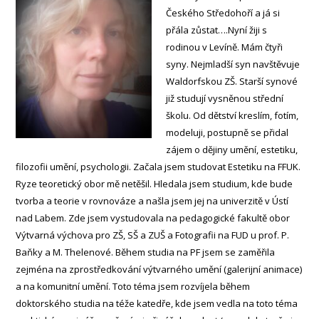
Českého Středohoří a já si
přála zůstat….Nyní žiji s
rodinou v Levíně. Mám čtyři
syny. Nejmladší syn navštěvuje
Waldorfskou ZŠ. Starší synové
již studují vysněnou střední
školu. Od dětství kreslím, fotím,
modeluji, postupně se přidal
zájem o dějiny umění, estetiku,
filozofii umění, psychologii. Začala jsem studovat Estetiku na FFUK.
Ryze teoretický obor mě netěšil. Hledala jsem studium, kde bude
tvorba a teorie v rovnováze a našla jsem jej na univerzitě v Ústí
nad Labem. Zde jsem vystudovala na pedagogické fakultě obor
Výtvarná výchova pro ZŠ, SŠ a ZUŠ a Fotografii na FUD u prof. P.
Baňky a M. Thelenové. Během studia na PF jsem se zaměřila
zejména na zprostředkování výtvarného umění (galerijní animace)
a na komunitní umění. Toto téma jsem rozvíjela během
doktorského studia na téže katedře, kde jsem vedla na toto téma