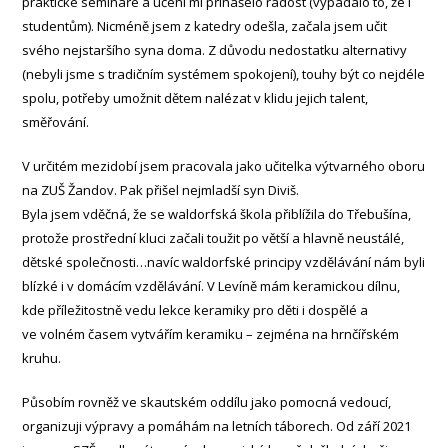
praktické semináře a učení mi přinášelo radost (vypadalo to, že i
studentům). Nicméně jsem z katedry odešla, začala jsem učit
svého nejstaršího syna doma. Z důvodu nedostatku alternativy
(nebyli jsme s tradičním systémem spokojení), touhy být co nejdéle
spolu, potřeby umožnit dětem nalézat v klidu jejich talent,
směřování.
V určitém mezidobí jsem pracovala jako učitelka výtvarného oboru
na ZUŠ Žandov. Pak přišel nejmladší syn Diviš.
Byla jsem vděčná, že se waldorfská škola přiblížila do Třebušína,
protože prostřední kluci začali toužit po větší a hlavně neustálé,
dětské společnosti…navíc waldorfské principy vzdělávání nám byli
blízké i v domácím vzdělávání. V Levíně mám keramickou dílnu,
kde příležitostně vedu lekce keramiky pro děti i dospělé a
ve volném časem vytvářím keramiku – zejména na hrnčířském
kruhu.
Působím rovněž ve skautském oddílu jako pomocná vedoucí,
organizuji výpravy a pomáhám na letních táborech. Od září 2021