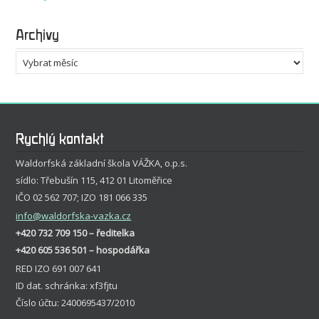
Archivy
Archivy
Rychlý kontakt
Waldorfská základní škola VÁŽKA, o.p.s.
sídlo: Třebušín 115, 412 01 Litoměřice
IČO 02 562 707; IZO 181 066 335
info
@waldorfska-vazka.cz
+420 732 709 150 – ředitelka
+420 605 536 501 – hospodářka
RED IZO 691 007 641
ID dat. schránka: xf3fjtu
Číslo účtu: 2400695437/2010