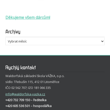
Děkujeme všem dárcům!
Archivy
Archivy
Rychlý kontakt
Waldorfská základní škola VÁŽKA, o.p.s.
sídlo: Třebušín 115, 412 01 Litoměřice
IČO 02 562 707; IZO 181 066 335
info
@waldorfska-vazka.cz
+420 732 709 150 – ředitelka
+420 605 536 501 – hospodářka