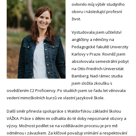
ovlivnilo můj výběr studijního
oboru i následující profesní
život.
Vystudovala jsem učitelství
angličtiny a němčiny na
Pedagogické fakultě Univerzity
Karlovy v Praze. Rovněž jsem
absolvovala semestrální pobyt
na Otto-Friedrich-Universität
Bamberg. Nad rámec studia
jsem složila zkoušku s
osvědčením C2 Proficiency. Po studiích jsem se řadu let věnovala
vedení mimoškolních kurzů ve vlastní jazykové škole.
Další směr přinesla spolupráce s Waldorfskou základní školou
VÁŽKA. Práce s dětmi mi odhalila do té doby nepoznané obzory a
výzvy. Možnost podílet se na vzdělávacím procesu je pro mě
odměnou i závazkem. Za klíčové považuji vnímání a respektování