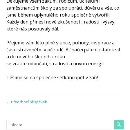
Děkujeme všem žákům, rodičům, učitelům i
zaměstnancům školy za spolupráci, důvěru a vše, co
jsme během uplynulého roku společně vytvořili.
Každý den přinesl nové zkušenosti, radosti i výzvy,
které nás posouvaly dál.
Přejeme vám léto plné slunce, pohody, inspirace a
času stráveného v přírodě. Ať načerpáte dostatek sil
a do nového školního roku
se vrátíte odpočatí, s radostí a novou energií.
Těšíme se na společné setkání opět v září!
← Předchozí příspěvek