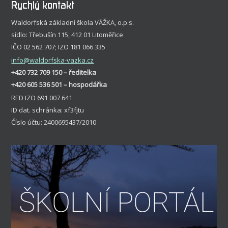
Rychlý kontakt
Waldorfská základní škola VÁŽKA, o.p.s.
sídlo: Třebušín 115, 412 01 Litoměřice
IČO 02 562 707; IZO 181 066 335
info
@waldorfska-vazka.cz
+420 732 709 150 – ředitelka
+420 605 536 501 – hospodářka
RED IZO 691 007 641
ID dat. schránka: xf3fjtu
Číslo účtu: 2400695437/2010