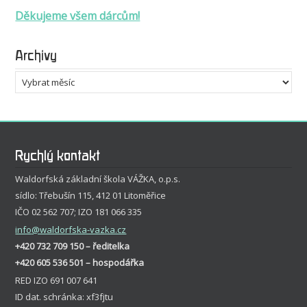
Děkujeme všem dárcům!
Archivy
Archivy
Rychlý kontakt
Waldorfská základní škola VÁŽKA, o.p.s.
sídlo: Třebušín 115, 412 01 Litoměřice
IČO 02 562 707; IZO 181 066 335
info
@waldorfska-vazka.cz
+420 732 709 150 – ředitelka
+420 605 536 501 – hospodářka
RED IZO 691 007 641
ID dat. schránka: xf3fjtu