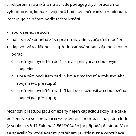
v některém z ročníků je na poradě pedagogických pracovníků
vyhodnoceno, komu ze zájemců bude uvolněné místo nabídnuto.
Postupuje se přitom podle těchto kritérií:
sourozenec ve škole
náslech zákonného zástupce na hlavním vyučování (epoše)
dojezdová vzdálenost – upřednostňováni jsou zájemci v tomto
pořadí:
s reálným bydlištěm do 15 km a s přímým autobusovým
spojením
s reálným bydlištěm nad 15 km a s možností autobusového
spojení (vč. přestupu)
s reálným bydlištěm nad 15 km bez možnosti autobusového
spojení (vč. přestupu)
Možnosti přestupů jsou omezeny nejen kapacitou školy, ale také
počtem žáků se speciálními vzdělávacími potřebami na jednu třídu
(v souladu s § 17 Zákona č. 561/2004 Sb.). V případě přestupu žáka
se speciálními vzdělávacími potřebami je vždy nutná konzultace