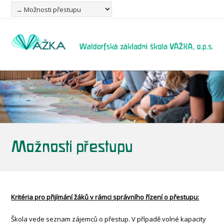
Možnosti přestupu
Kritéria pro přijímání žáků v rámci správního řízení o přestupu:
Škola vede seznam zájemců o přestup. V případě volné kapacity