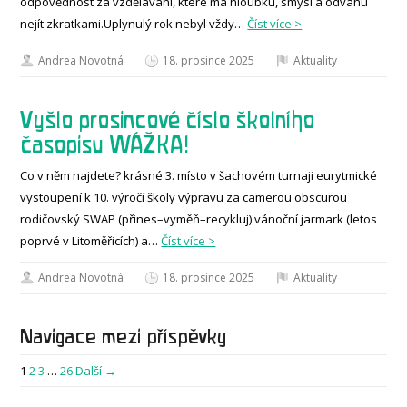
odpovědnost za vzdělávání, které má hloubku, smysl a odvahu
nejít zkratkami.Uplynulý rok nebyl vždy…
Číst více >
Andrea Novotná
18. prosince 2025
Aktuality
Vyšlo prosincové číslo školního
časopisu WÁŽKA!
Co v něm najdete? krásné 3. místo v šachovém turnaji eurytmické
vystoupení k 10. výročí školy výpravu za camerou obscurou
rodičovský SWAP (přines–vyměň–recykluj) vánoční jarmark (letos
poprvé v Litoměřicích) a…
Číst více >
Andrea Novotná
18. prosince 2025
Aktuality
Navigace mezi příspěvky
1
2
3
…
26
Další →