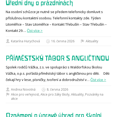
Úřední dny o prázdninách
Na osobní schůzce je nutné se předem telefonicky domluvit s
příslušnou kontaktní osobou. Telefonní kontakty zde. Týden
Litoměřice – Stav Litoměřice – Kontakt Třebušín – Stav Třebušín –
Kontakt 29….
Číst více >
Katarína Hurychová
16. června 2026
Aktuality
PŘÍMĚSTSKÝ TÁBOR S ANGLIČTINOU
Spolek rodičů Vážka, z.s. ve spolupráci s Waldorfskou školou
Vážka, o.p.s. pořádá příměstský tábor s angličtinou pro děti. Děti
čekají hry v lese, písničky, tvoření a dobrodružství v…
Číst více >
Andrea Novotná
8. června 2026
Akce pro veřejnost
,
Akce pro žáky školy
,
Aktuality
,
Pozvánky na
akce
Oznámení o úpravě úhrad pro školní