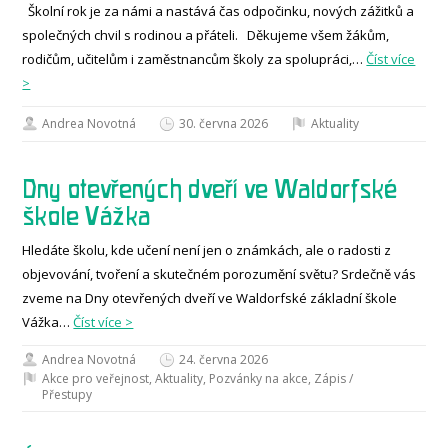
Školní rok je za námi a nastává čas odpočinku, nových zážitků a
společných chvil s rodinou a přáteli. Děkujeme všem žákům,
rodičům, učitelům i zaměstnancům školy za spolupráci,…
Číst více
>
Andrea Novotná
30. června 2026
Aktuality
Dny otevřených dveří ve Waldorfské
škole Vážka
Hledáte školu, kde učení není jen o známkách, ale o radosti z
objevování, tvoření a skutečném porozumění světu? Srdečně vás
zveme na Dny otevřených dveří ve Waldorfské základní škole
Vážka…
Číst více >
Andrea Novotná
24. června 2026
Akce pro veřejnost
,
Aktuality
,
Pozvánky na akce
,
Zápis /
Přestupy