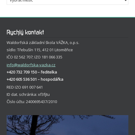
Rychlý kontakt
Waldorfská základní škola VÁŽKA, o.p.s.
sídlo: Třebušín 115, 412 01 Litoměřice
IČO 02 562 707; IZO 181 066 335
info
@waldorfska-vazka.cz
+420 732 709 150 – ředitelka
+420 605 536 501 – hospodářka
RED IZO 691 007 641
ID dat. schránka: xf3fjtu
Číslo účtu: 2400695437/2010