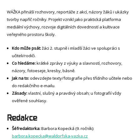
WÁŽKA přináší rozhovory, reportáže z akcí, názory žáků i ukázky
tvorby napříč ročníky. Projekt vznikl jako praktická platforma
mediální výchovy, rozvoje digitálních dovedností a kultivace
veřejného prostoru školy.
Kdo může psát:
žáci 2. stupně i mladší žáci ve spolupráci s
učiteli/rodiči.
Co hledáme:
krátké zprávy z výuky a slavností, rozhovory,
názory, fotoeseje, kresby, básně.
Jak na to:
odevzdejte texty/fotografie přes třídního učitele nebo
do redakčního e-mailu.
Zásady:
vlastní, slušný a pravdivý obsah; u fotografií vždy
ověřené souhlasy.
Redakce
Šéfredaktorka:
Barbora Kopecká (9. ročník):
barbora.kopecka@waldorfska-vazka.cz