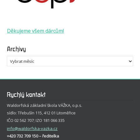
Děkujeme všem dárcům!
Archivy
Archivy
Rychlý kontakt
Waldorfská základní škola VÁŽKA, o.p.s.
sídlo: Třebušín 115, 412 01 Litoměřice
IČO 02 562 707; IZO 181 066 335
info
@waldorfska-vazka.cz
+420 732 709 150 – ředitelka