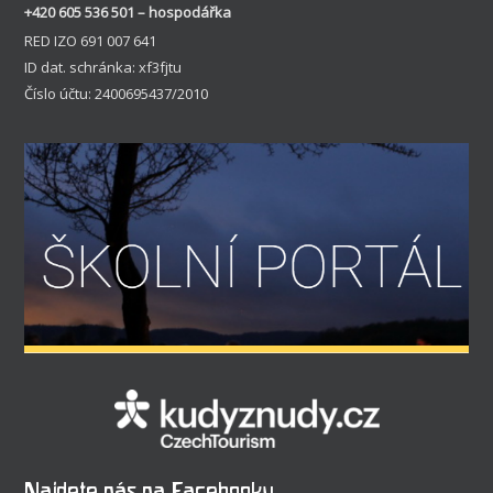
+420 605 536 501 – hospodářka
RED IZO 691 007 641
ID dat. schránka: xf3fjtu
Číslo účtu: 2400695437/2010
Najdete nás na Facebooku