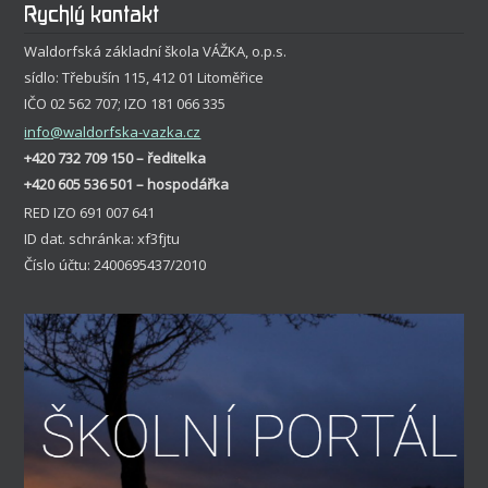
Rychlý kontakt
Waldorfská základní škola VÁŽKA, o.p.s.
sídlo: Třebušín 115, 412 01 Litoměřice
IČO 02 562 707; IZO 181 066 335
info
@waldorfska-vazka.cz
+420 732 709 150 – ředitelka
+420 605 536 501 – hospodářka
RED IZO 691 007 641
ID dat. schránka: xf3fjtu
Číslo účtu: 2400695437/2010