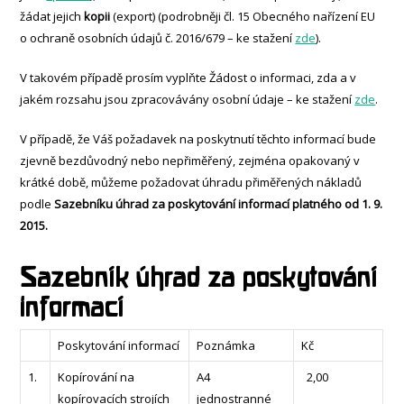
žádat jejich
kopii
(export) (podrobněji čl. 15 Obecného nařízení EU
o ochraně osobních údajů č. 2016/679 – ke stažení
zde
).
V takovém případě prosím vyplňte Žádost o informaci, zda a v
jakém rozsahu jsou zpracovávány osobní údaje – ke stažení
zde
.
V případě, že Váš požadavek na poskytnutí těchto informací bude
zjevně bezdůvodný nebo nepřiměřený, zejména opakovaný v
krátké době, můžeme požadovat úhradu přiměřených nákladů
podle
Sazebníku úhrad za poskytování informací platného od 1. 9.
2015.
Sazebník úhrad za poskytování
informací
Poskytování informací
Poznámka
Kč
1.
Kopírování na
A4
2,00
kopírovacích strojích
jednostranné