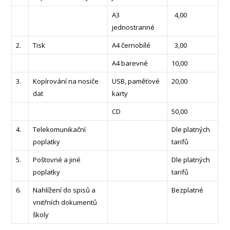
A3
4,00
jednostranné
2.
Tisk
A4 černobílé
3,00
A4 barevné
10,00
3.
Kopírování na nosiče
USB, paměťové
20,00
dat
karty
CD
50,00
4.
Telekomunikační
Dle platných
poplatky
tarifů
5.
Poštovné a jiné
Dle platných
poplatky
tarifů
6.
Nahlížení do spisů a
Bezplatné
vnitřních dokumentů
školy