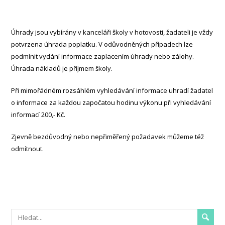
Úhrady jsou vybírány v kanceláři školy v hotovosti, žadateli je vždy
potvrzena úhrada poplatku. V odůvodněných případech lze
podmínit vydání informace zaplacením úhrady nebo zálohy.
Úhrada nákladů je příjmem školy.
Při mimořádném rozsáhlém vyhledávání informace uhradí žadatel
o informace za každou započatou hodinu výkonu při vyhledávání
informací 200,- Kč.
Zjevně bezdůvodný nebo nepřiměřený požadavek můžeme též
odmítnout.