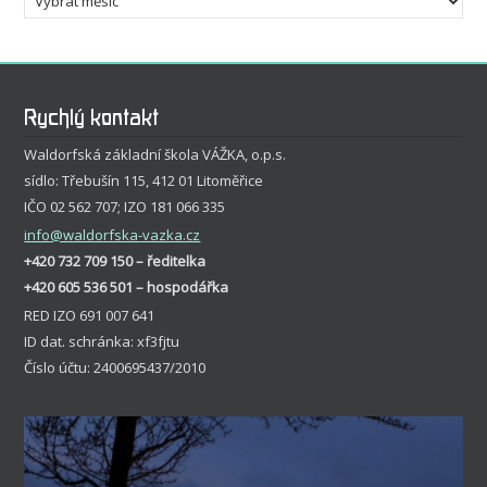
Rychlý kontakt
Waldorfská základní škola VÁŽKA, o.p.s.
sídlo: Třebušín 115, 412 01 Litoměřice
IČO 02 562 707; IZO 181 066 335
info
@waldorfska-vazka.cz
+420 732 709 150 – ředitelka
+420 605 536 501 – hospodářka
RED IZO 691 007 641
ID dat. schránka: xf3fjtu
Číslo účtu: 2400695437/2010