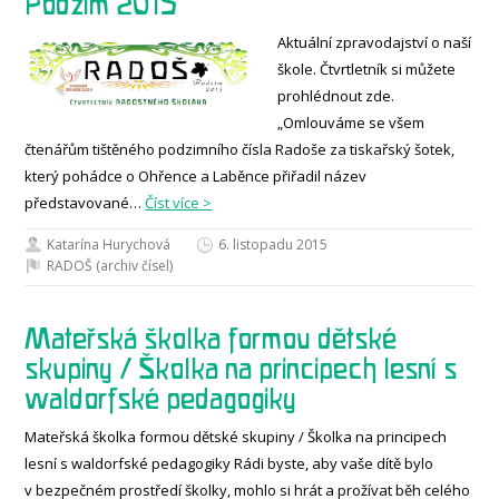
Podzim 2015
Aktuální zpravodajství o naší
škole. Čtvrtletník si můžete
prohlédnout zde.
„Omlouváme se všem
čtenářům tištěného podzimního čísla Radoše za tiskařský šotek,
který pohádce o Ohřence a Laběnce přiřadil název
představované…
Číst více >
Katarína Hurychová
6. listopadu 2015
RADOŠ (archiv čísel)
Mateřská školka formou dětské
skupiny / Školka na principech lesní s
waldorfské pedagogiky
Mateřská školka formou dětské skupiny / Školka na principech
lesní s waldorfské pedagogiky Rádi byste, aby vaše dítě bylo
v bezpečném prostředí školky, mohlo si hrát a prožívat běh celého