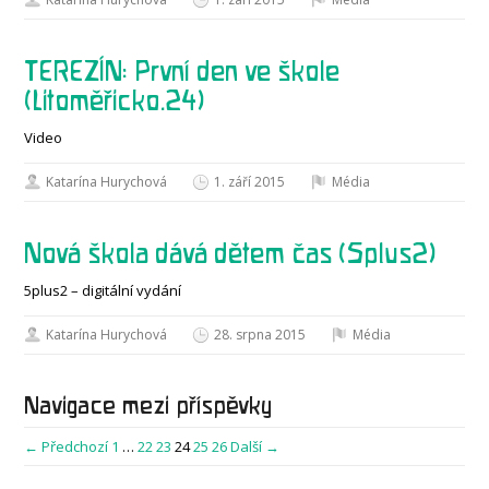
TEREZÍN: První den ve škole
(Litoměřicko.24)
Video
Katarína Hurychová
1. září 2015
Média
Nová škola dává dětem čas (5plus2)
5plus2 – digitální vydání
Katarína Hurychová
28. srpna 2015
Média
Navigace mezi příspěvky
← Předchozí
1
…
22
23
24
25
26
Další →