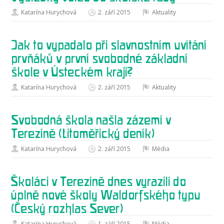
Katarína Hurychová
2. září 2015
Aktuality
Jak to vypadalo při slavnostním uvítání
prvňáků v první svobodné základní
škole v Ústeckém kraji?
Katarína Hurychová
2. září 2015
Aktuality
Svobodná škola našla zázemí v
Terezíně (Litoměřický deník)
Katarína Hurychová
2. září 2015
Média
Školáci v Terezíně dnes vyrazili do
úplně nové školy Waldorfského typu
(Český rozhlas Sever)
Katarína Hurychová
1. září 2015
Média