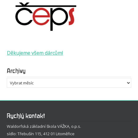
Děkujeme všem dárcům!
Archivy
Archivy
Rychlý kontakt
Waldorfská základní škola VÁŽKA, o.p.s.
sídlo: Třebušín 115, 412 01 Litoměřice