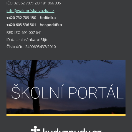
IČO 02 562 707; IZO 181 066 335
info
@waldorfska-vazka.cz
+420 732 709 150 – ředitelka
+420 605 536 501 – hospodářka
RED IZO 691 007 641
ID dat. schránka: xf3fjtu
Číslo účtu: 2400695437/2010