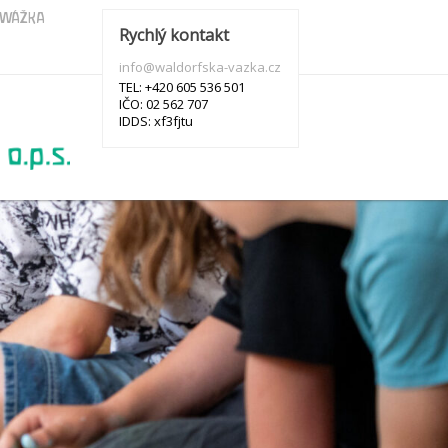
s WÁŽKA
Rychlý kontakt
info@waldorfska-vazka.cz
TEL: +420 605 536 501
IČO: 02 562 707
IDDS: xf3fjtu