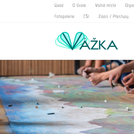
Úvod
O škole
Volná místa
Orga
Fotogalerie
ČŠI
Zápis / Přestupy