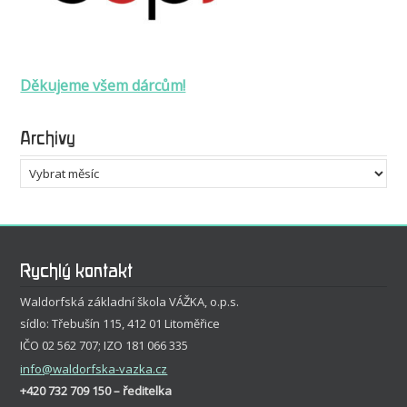
Děkujeme všem dárcům!
Archivy
Archivy
Rychlý kontakt
Waldorfská základní škola VÁŽKA, o.p.s.
sídlo: Třebušín 115, 412 01 Litoměřice
IČO 02 562 707; IZO 181 066 335
info
@waldorfska-vazka.cz
+420 732 709 150 – ředitelka