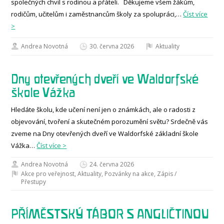
společných chvil s rodinou a přáteli. Děkujeme všem žákům,
rodičům, učitelům i zaměstnancům školy za spolupráci,…
Číst více
>
Andrea Novotná
30. června 2026
Aktuality
Dny otevřených dveří ve Waldorfské
škole Vážka
Hledáte školu, kde učení není jen o známkách, ale o radosti z
objevování, tvoření a skutečném porozumění světu? Srdečně vás
zveme na Dny otevřených dveří ve Waldorfské základní škole
Vážka…
Číst více >
Andrea Novotná
24. června 2026
Akce pro veřejnost
,
Aktuality
,
Pozvánky na akce
,
Zápis /
Přestupy
PŘÍMĚSTSKÝ TÁBOR S ANGLIČTINOU