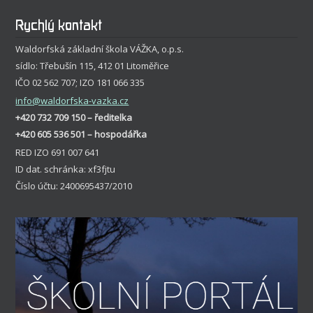
Rychlý kontakt
Waldorfská základní škola VÁŽKA, o.p.s.
sídlo: Třebušín 115, 412 01 Litoměřice
IČO 02 562 707; IZO 181 066 335
info
@waldorfska-vazka.cz
+420 732 709 150 – ředitelka
+420 605 536 501 – hospodářka
RED IZO 691 007 641
ID dat. schránka: xf3fjtu
Číslo účtu: 2400695437/2010