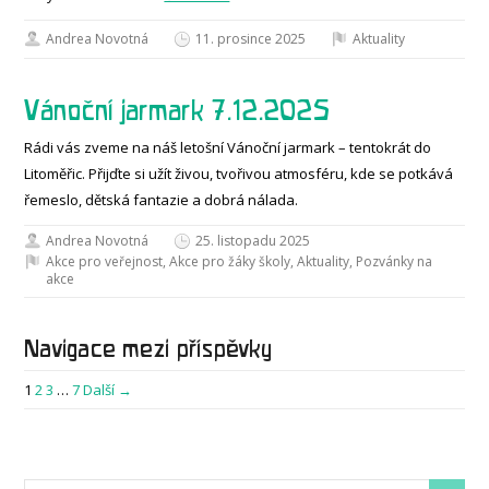
Andrea Novotná
11. prosince 2025
Aktuality
Vánoční jarmark 7.12.2025
Rádi vás zveme na náš letošní Vánoční jarmark – tentokrát do
Litoměřic. Přijďte si užít živou, tvořivou atmosféru, kde se potkává
řemeslo, dětská fantazie a dobrá nálada.
Andrea Novotná
25. listopadu 2025
Akce pro veřejnost
,
Akce pro žáky školy
,
Aktuality
,
Pozvánky na
akce
Navigace mezi příspěvky
1
2
3
…
7
Další →