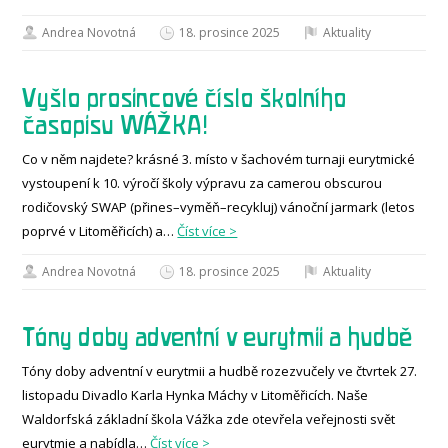
Andrea Novotná
18. prosince 2025
Aktuality
Vyšlo prosincové číslo školního
časopisu WÁŽKA!
Co v něm najdete? krásné 3. místo v šachovém turnaji eurytmické
vystoupení k 10. výročí školy výpravu za camerou obscurou
rodičovský SWAP (přines–vyměň–recykluj) vánoční jarmark (letos
poprvé v Litoměřicích) a…
Číst více >
Andrea Novotná
18. prosince 2025
Aktuality
Tóny doby adventní v eurytmii a hudbě
Tóny doby adventní v eurytmii a hudbě rozezvučely ve čtvrtek 27.
listopadu Divadlo Karla Hynka Máchy v Litoměřicích. Naše
Waldorfská základní škola Vážka zde otevřela veřejnosti svět
eurytmie a nabídla…
Číst více >