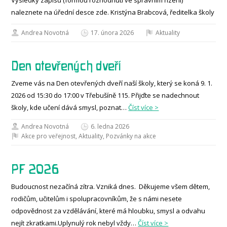
Výsledky zápisu (formou rozhodnutí ve správním řízení)
naleznete na úřední desce zde. Kristýna Brabcová, ředitelka školy
Andrea Novotná
17. února 2026
Aktuality
Den otevřených dveří
Zveme vás na Den otevřených dveří naší školy, který se koná 9. 1.
2026 od 15:30 do 17:00 v Třebušíně 115. Přijďte se nadechnout
školy, kde učení dává smysl, poznat…
Číst více >
Andrea Novotná
6. ledna 2026
Akce pro veřejnost
,
Aktuality
,
Pozvánky na akce
PF 2026
Budoucnost nezačíná zítra. Vzniká dnes. Děkujeme všem dětem,
rodičům, učitelům i spolupracovníkům, že s námi nesete
odpovědnost za vzdělávání, které má hloubku, smysl a odvahu
nejít zkratkami.Uplynulý rok nebyl vždy…
Číst více >