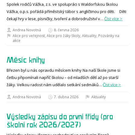
Spolek rodičů Vážka, z.s. ve spolupráci s Waldorfskou školou
Vážka, o.p.s. pořádá příměstský tábor s angličtinou pro děti. Děti
čekají hry v lese, písničky, tvoření a dobrodružství v…
Číst více >
Andrea Novotná
8. června 2026
Akce pro veřejnost
,
Akce pro žáky školy
,
Aktuality
,
Pozvánky na
akce
Měsíc knihy
Březen byl u nás opravdu měsícem knihy Na naší škole jsme si
četbu připomínali napříč školou – od mladších dětí až po starší
žáky. Velkou radost nám udělalo setkání sedmáků…
Číst více >
Andrea Novotná
7. dubna 2026
Aktuality
Výsledky zápisu do první třídy (pro
školní rok 2026/2027)