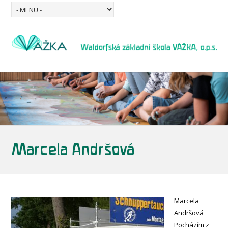
Marcela Andršová
Marcela
Andršová
Pocházím z