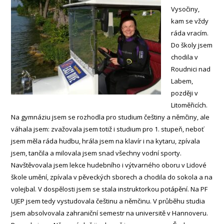
Vysočiny,
kam se vždy
ráda vracím.
Do školy jsem
chodila v
Roudnici nad
Labem,
později v
Litoměřicích.
Na gymnáziu jsem se rozhodla pro studium češtiny a němčiny, ale
váhala jsem: zvažovala jsem totiž i studium pro 1. stupeň, neboť
jsem měla ráda hudbu, hrála jsem na klavír i na kytaru, zpívala
jsem, tančila a milovala jsem snad všechny vodní sporty.
Navštěvovala jsem lekce hudebního i výtvarného oboru v Lidové
škole umění, zpívala v pěveckých sborech a chodila do sokola a na
volejbal. V dospělosti jsem se stala instruktorkou potápění. Na PF
UJEP jsem tedy vystudovala češtinu a němčinu. V průběhu studia
jsem absolvovala zahraniční semestr na universitě v Hannoveru.