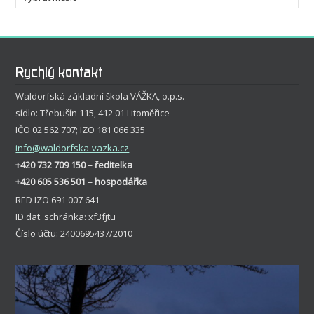
Rychlý kontakt
Waldorfská základní škola VÁŽKA, o.p.s.
sídlo: Třebušín 115, 412 01 Litoměřice
IČO 02 562 707; IZO 181 066 335
info
@waldorfska-vazka.cz
+420 732 709 150 – ředitelka
+420 605 536 501 – hospodářka
RED IZO 691 007 641
ID dat. schránka: xf3fjtu
Číslo účtu: 2400695437/2010