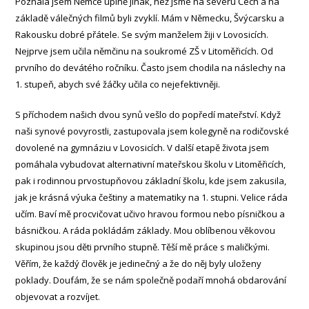
Poznala jsem Němce úplně jinak, než jsme na severu Čech a na
základě válečných filmů byli zvyklí. Mám v Německu, Švýcarsku a
Rakousku dobré přátele. Se svým manželem žiji v Lovosicích.
Nejprve jsem učila němčinu na soukromé ZŠ v Litoměřicích. Od
prvního do devátého ročníku. Často jsem chodila na náslechy na
1. stupeň, abych své žáčky učila co nejefektivněji.
S příchodem našich dvou synů vešlo do popředí mateřství. Když
naši synové povyrostli, zastupovala jsem kolegyně na rodičovské
dovolené na gymnáziu v Lovosicích. V další etapě života jsem
pomáhala vybudovat alternativní mateřskou školu v Litoměřicích,
pak i rodinnou prvostupňovou základní školu, kde jsem zakusila,
jak je krásná výuka češtiny a matematiky na 1. stupni. Velice ráda
učím. Baví mě procvičovat učivo hravou formou nebo písničkou a
básničkou. A ráda pokládám základy. Mou oblíbenou věkovou
skupinou jsou děti prvního stupně. Těší mě práce s maličkými.
Věřím, že každý člověk je jedinečný a že do něj byly uloženy
poklady. Doufám, že se nám společně podaří mnohá obdarování
objevovat a rozvíjet.