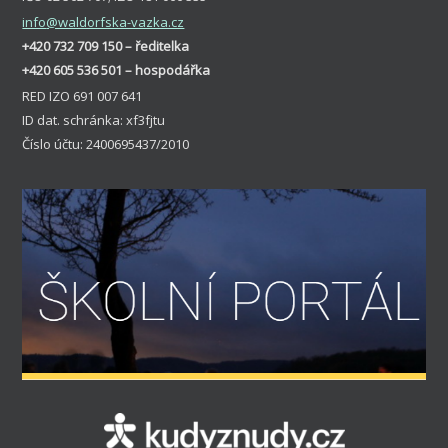
info
@waldorfska-vazka.cz
+420 732 709 150 – ředitelka
+420 605 536 501 – hospodářka
RED IZO 691 007 641
ID dat. schránka: xf3fjtu
Číslo účtu: 2400695437/2010