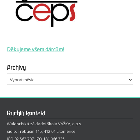
Děkujeme všem dárcům!
Archivy
Archivy
Rychlý kontakt
Waldorfská základní škola VÁŽKA, o.p.s.
sídlo: Třebušín 115, 412 01 Litoměřice
IČO 02 562 707; IZO 181 066 335