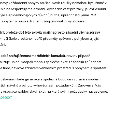
dinový každodenní pobyt v roušce. Navíc roušky nemohou být účinné v
veň plně respektujeme ochranu dýchacích cest pro žáky, jejichž osobní
o bylo z epidemiologických důvodů nutné, upřednostňujeme PCR
obytem v rouškách znemožňujícím kvalitní vyučování.
í, protože obě tyto aktivity mají naprosto zásadní vliv na zdravý
v naší škole protkáno napříč předměty zpěvem a pohybem a jejich
ání.
 sobě snižují četnost mezitřídních kontaktů.
Navíc v případě
nimalizuje úplně. Naopak mohou společné akce zásadním způsobem
e třídě, navíc ve zdravém venkovním prostředí s pohybem a sportem.
dělávání mladé generace a společné budování zdravé a moderní
ašich návrhů a ochotu vyhovět našim požadavkům. Zároveň si Vás
is Asociace waldorfských škol, na který svými požadavky navazujeme.
c2010001
)