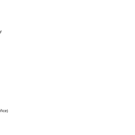
y
řice)