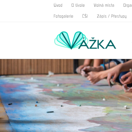
Úvod
O škole
Volná místa
Orga
Fotogalerie
ČŠI
Zápis / Přestupy