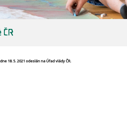
ě ČR
dne 18. 5. 2021 odeslán na Úřad vlády ČR.
aha 1