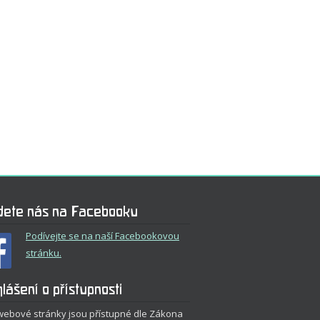
dete nás na Facebooku
Podívejte se na naší Facebookovou
stránku.
lášení o přístupnosti
webové stránky jsou přístupné dle Zákona