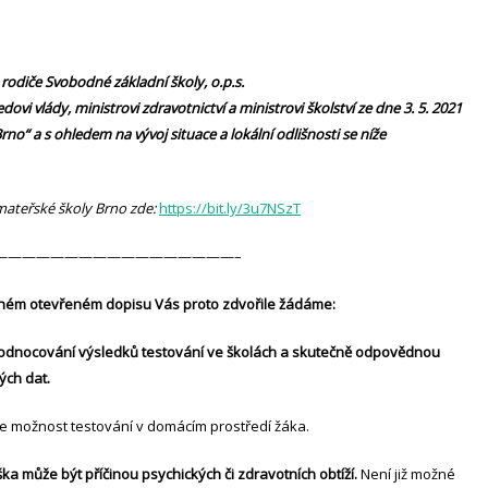
rodiče Svobodné základní školy, o.p.s.
ovi vlády, ministrovi zdravotnictví a ministrovi školství ze dne 3. 5. 2021
no“ a s ohledem na vývoj situace a lokální odlišnosti se níže
mateřské školy Brno zde:
https://bit.ly/3u7NSzT
—————————————————–
ném otevřeném dopisu Vás proto zdvořile žádáme:
hodnocování výsledků testování ve školách a skutečně odpovědnou
ých dat.
 možnost testování v domácím prostředí žáka.
a může být příčinou psychických či zdravotních obtíží.
Není již možné