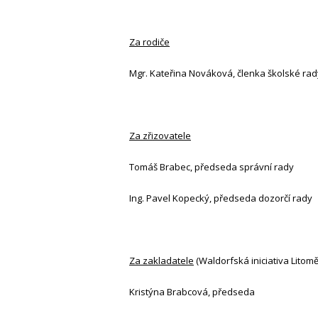
Za rodiče
Mgr. Kateřina Nováková, členka školské rad
Za zřizovatele
Tomáš Brabec, předseda správní rady
Ing. Pavel Kopecký, předseda dozorčí rady
Za zakladatele
(Waldorfská iniciativa Litomě
Kristýna Brabcová, předseda