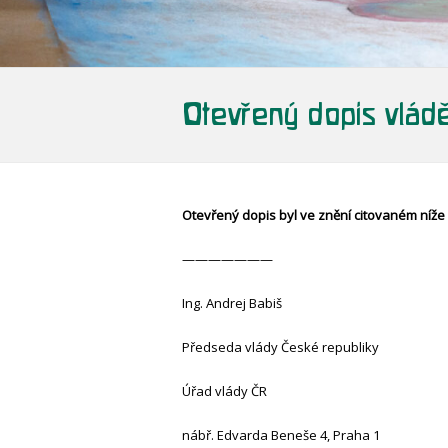
Otevřený dopis vlád
Otevřený dopis byl ve znění citovaném níže 
———————
Ing. Andrej Babiš
Předseda vlády České republiky
Úřad vlády ČR
nábř. Edvarda Beneše 4, Pr