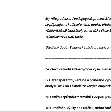
My níže podepsaní pedagogové, pracovníci a 
se
připojujeme k „Otevřenému
dopisu předsed
Waldorfské základní školy a mateřské školy Br
vyjadřujeme za naši školu.
Otevřený dopis Waldorfské základní školy a 
————————————————————
Ze všech důvodů zmíněných ve výše uvede
1)
O transparentní, veřejné a průběžné vy
analýzu rizik na základě získaných empirick
2)
O změnu způsobu testování.
Podporujeme
3)
O umožnění výuky bez roušek, neboť roušk