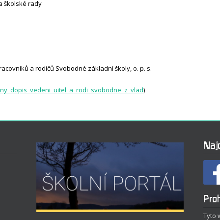
a školské rady
covníků a rodičů Svobodné základní školy, o. p. s.
eny_dopis_vedeni_uitel_a_rodi_svobodne_z_vlad
)
Naj
Proh
Tyto 