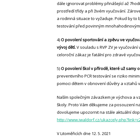
dále ignorovat problémy přinášející až 7ho
prostředí třídy a při živém vyučování. Záro
a rodinná situace to vyžaduje. Pokud by t
testování před povinným mnohahodinovým p
4)
O povolení sportování a zpěvu ve vyučován
vývoj dětí.
V souladu s RVP ZV je vyučování 
celoroční zákaz je fatální pro zdravé vyučov
5)
O povolení škol v přírodě, které už samy o
preventivního PCR testování se riziko mi
pomoci dětem v obnovení důvěry a vztahů v
Naším společným závazkem je výchova a vz
školy. Proto Vám děkujeme za posouzení n
dovolujeme upozornit na stále aktuální dop
http://www.iwaldorf.cz/ukazcely.php?link=
V Litoměřicích dne 12. 5. 2021