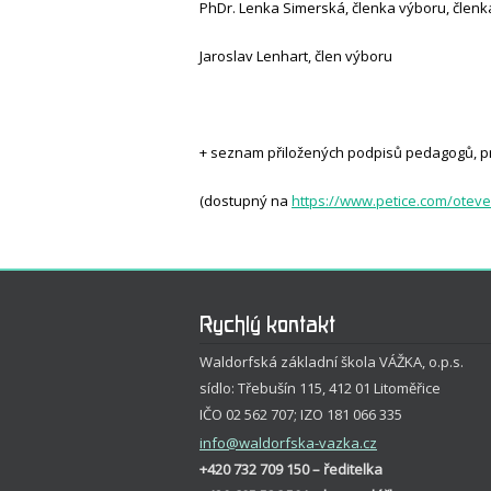
PhDr. Lenka Simerská, členka výboru, členk
Jaroslav Lenhart, člen výboru
+ seznam přiložených podpisů pedagogů, pra
(dostupný na
https://www.petice.com/otev
Rychlý kontakt
Waldorfská základní škola VÁŽKA, o.p.s.
sídlo: Třebušín 115, 412 01 Litoměřice
IČO 02 562 707; IZO 181 066 335
info
@waldorfska-vazka.cz
+420 732 709 150 – ředitelka