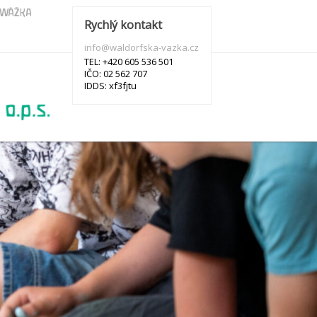
s WÁŽKA
Rychlý kontakt
info@waldorfska-vazka.cz
TEL: +420 605 536 501
IČO: 02 562 707
IDDS: xf3fjtu