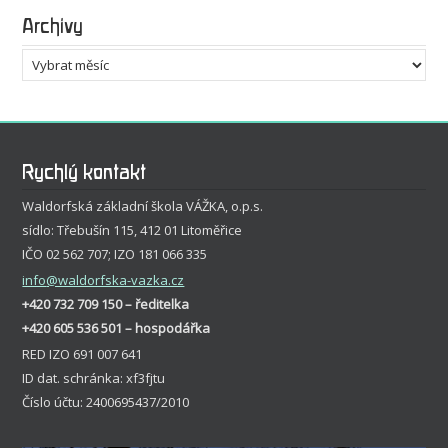
Archivy
Archivy
Rychlý kontakt
Waldorfská základní škola VÁŽKA, o.p.s.
sídlo: Třebušín 115, 412 01 Litoměřice
IČO 02 562 707; IZO 181 066 335
info
@waldorfska-vazka.cz
+420 732 709 150 – ředitelka
+420 605 536 501 – hospodářka
RED IZO 691 007 641
ID dat. schránka: xf3fjtu
Číslo účtu: 2400695437/2010