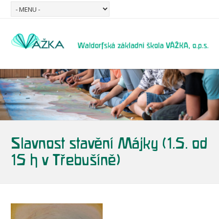
Slavnost stavění Májky (1.5. od
15 h v Třebušíně)