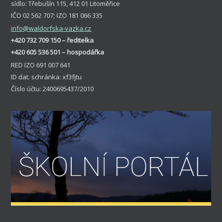
sídlo: Třebušín 115, 412 01 Litoměřice
IČO 02 562 707; IZO 181 066 335
info
@waldorfska-vazka.cz
+420 732 709 150 – ředitelka
+420 605 536 501 – hospodářka
RED IZO 691 007 641
ID dat. schránka: xf3fjtu
Číslo účtu: 2400695437/2010