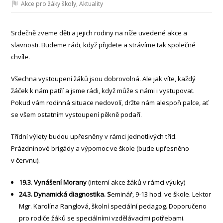
Akce pro žáky školy
,
Aktuality
Srdečně zveme děti a jejich rodiny na níže uvedené akce a
slavnosti. Budeme rádi, když přijdete a strávíme tak společné
chvíle.
Všechna vystoupení žáků jsou dobrovolná. Ale jak víte, každý
žáček k nám patří a jsme rádi, když může s námi i vystupovat.
Pokud vám rodinná situace nedovolí, držte nám alespoň palce, ať
se všem ostatním vystoupení pěkně podaří.
Třídní výlety budou upřesněny v rámci jednotlivých tříd.
Prázdninové brigády a výpomoc ve škole (bude upřesněno
v červnu).
19.3
.
Vynášení Morany
(interní akce žáků v rámci výuky)
24.3.
Dynamická diagnostika. S
eminář, 9-13 hod. ve škole. Lektor
Mgr. Karolína Ranglová, školní speciální pedagog. Doporučeno
pro rodiče žáků se speciálními vzdělávacími potřebami.