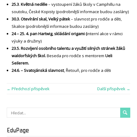
25.3
.
Květná neděle
– vystoupení žáků školy v Camphillu na
soutoku, České Kopisty (podrobnější informace budou zaslány)
30.3. Otevírání skal, Velký pátek
– slavnost pro rodiče a děti,
Skalice (podrobnější informace budou zaslány)
24 – 25. 4. pan Hartwig, skládání origami (
interní akce v rámci
výuky a družiny)
23.5. Rozvíjení osobního talentu a využití silných stránek žáků
waldorfských škol.
Beseda pro rodiče s mentorem
Ueli
Seilerem.
24.6. – Svatojánská slavnost
, Řetouň, pro rodiče a děti
← Předchozí příspěvek
Další příspěvek →
EduPage