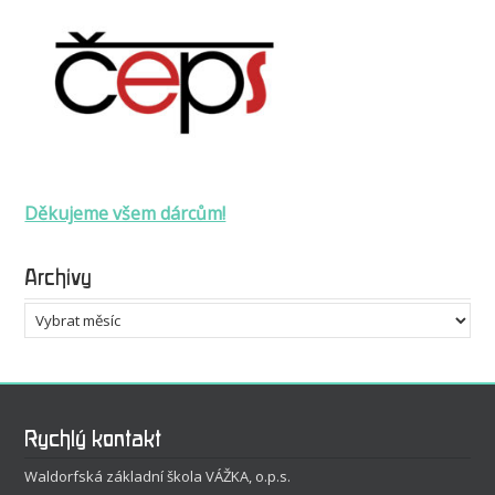
Děkujeme všem dárcům!
Archivy
Archivy
Rychlý kontakt
Waldorfská základní škola VÁŽKA, o.p.s.