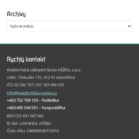
Archivy
Archivy
Rychlý kontakt
Waldorfská základní škola VÁŽKA, o.p.s.
sídlo: Třebušín 115, 412 01 Litoměřice
IČO 02 562 707; IZO 181 066 335
info
@waldorfska-vazka.cz
+420 732 709 150 – ředitelka
+420 605 536 501 – hospodářka
RED IZO 691 007 641
ID dat. schránka: xf3fjtu
Číslo účtu: 2400695437/2010