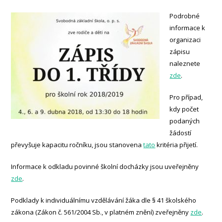
Podrobné
informace k
organizaci
zápisu
naleznete
zde
.
Pro případ,
kdy počet
podaných
žádostí
převyšuje kapacitu ročníku, jsou stanovena
tato
kritéria přijetí.
Informace k odkladu povinné školní docházky jsou uveřejněny
zde
.
Podklady k individuálnímu vzdělávání žáka dle § 41 školského
zákona (Zákon č. 561/2004 Sb., v platném znění) zveřejněny
zde
.