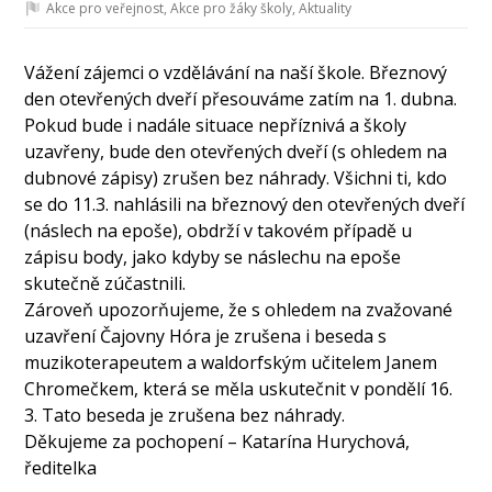
Akce pro veřejnost
,
Akce pro žáky školy
,
Aktuality
Vážení zájemci o vzdělávání na naší škole. Březnový
den otevřených dveří přesouváme zatím na 1. dubna.
Pokud bude i nadále situace nepříznivá a školy
uzavřeny, bude den otevřených dveří (s ohledem na
dubnové zápisy) zrušen bez náhrady. Všichni ti, kdo
se do 11.3. nahlásili na březnový den otevřených dveří
(náslech na epoše), obdrží v takovém případě u
zápisu body, jako kdyby se náslechu na epoše
skutečně zúčastnili.
Zároveň upozorňujeme, že s ohledem na zvažované
uzavření Čajovny Hóra je zrušena i beseda s
muzikoterapeutem a waldorfským učitelem Janem
Chromečkem, která se měla uskutečnit v pondělí 16.
3. Tato beseda je zrušena bez náhrady.
Děkujeme za pochopení – Katarína Hurychová,
ředitelka