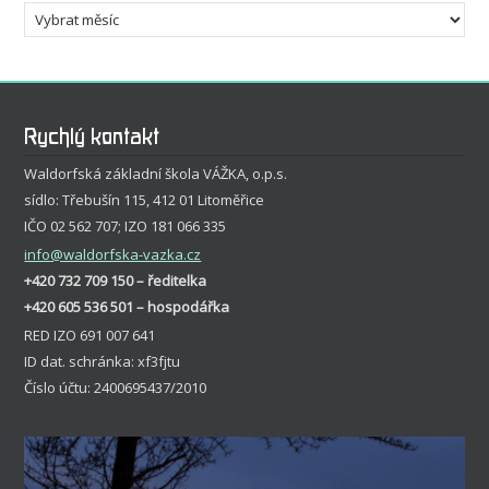
Archivy
Rychlý kontakt
Waldorfská základní škola VÁŽKA, o.p.s.
sídlo: Třebušín 115, 412 01 Litoměřice
IČO 02 562 707; IZO 181 066 335
info
@waldorfska-vazka.cz
+420 732 709 150 – ředitelka
+420 605 536 501 – hospodářka
RED IZO 691 007 641
ID dat. schránka: xf3fjtu
Číslo účtu: 2400695437/2010