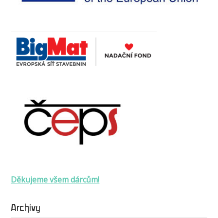
Děkujeme všem dárcům!
Archivy