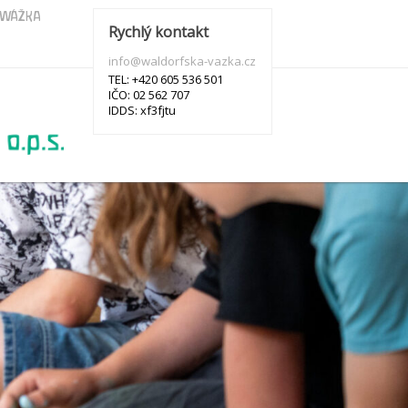
s WÁŽKA
Rychlý kontakt
info@waldorfska-vazka.cz
TEL: +420 605 536 501
IČO: 02 562 707
IDDS: xf3fjtu