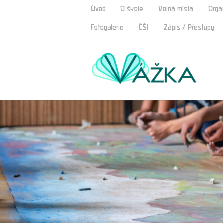
Úvod
O škole
Volná místa
Orga
Fotogalerie
ČŠI
Zápis / Přestupy