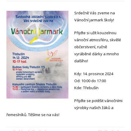
Srdečně Vás zveme na
Vánoční jarmark školy!
Přijďte si užít kouzelnou
vánoční atmosféru, skvělé
občerstvení, ručně
vyráběné dárky a mnoho
dalšího!
Kdy: 14. prosince 2024
Od: 10:00 do 17:00
Kde: Třebušín
Přijďte se potěšit vánočními
výrobky našich žáků a
řemeslníků. Těšíme se na vás!