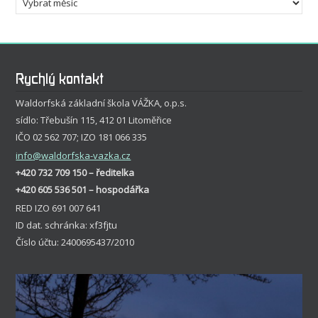
Rychlý kontakt
Waldorfská základní škola VÁŽKA, o.p.s.
sídlo: Třebušín 115, 412 01 Litoměřice
IČO 02 562 707; IZO 181 066 335
info
@waldorfska-vazka.cz
+420 732 709 150 – ředitelka
+420 605 536 501 – hospodářka
RED IZO 691 007 641
ID dat. schránka: xf3fjtu
Číslo účtu: 2400695437/2010