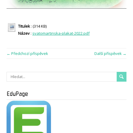
Titulek
: (314 KB)
Název
:
svatomartinska-plakat-2022.pdf
← Předchozí příspěvek
Další příspěvek →
EduPage