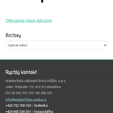
Děkujeme všem dárcům!
Archivy
Archivy
Rychlý kontakt
Waldorfská základní škola VÁŽKA, o.p.s.
sídlo: Třebušín 115, 412 01 Litoměřice
IČO 02 562 707; IZO 181 066 335
info
@waldorfska-vazka.cz
+420 732 709 150 – ředitelka
+420 605 536 501 – hospodářka