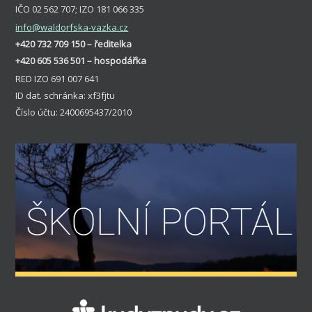
IČO 02 562 707; IZO 181 066 335
info
@waldorfska-vazka.cz
+420 732 709 150 – ředitelka
+420 605 536 501 – hospodářka
RED IZO 691 007 641
ID dat. schránka: xf3fjtu
Číslo účtu: 2400695437/2010