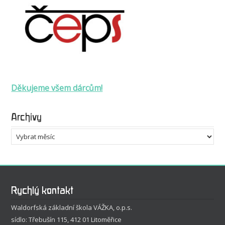
Děkujeme všem dárcům!
Archivy
Archivy
Rychlý kontakt
Waldorfská základní škola VÁŽKA, o.p.s.
sídlo: Třebušín 115, 412 01 Litoměřice