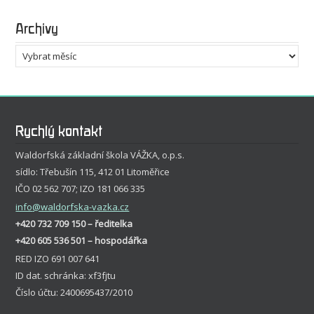
Archivy
Archivy
Rychlý kontakt
Waldorfská základní škola VÁŽKA, o.p.s.
sídlo: Třebušín 115, 412 01 Litoměřice
IČO 02 562 707; IZO 181 066 335
info
@waldorfska-vazka.cz
+420 732 709 150 – ředitelka
+420 605 536 501 – hospodářka
RED IZO 691 007 641
ID dat. schránka: xf3fjtu
Číslo účtu: 2400695437/2010