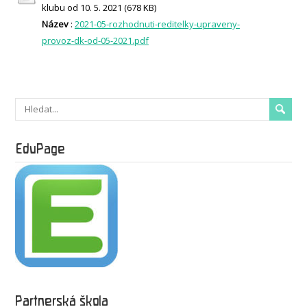
klubu od 10. 5. 2021 (678 KB)
Název
:
2021-05-rozhodnuti-reditelky-upraveny-
provoz-dk-od-05-2021.pdf
EduPage
Partnerská škola