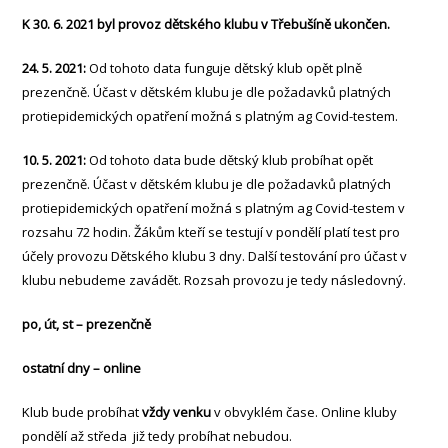
K 30. 6. 2021 byl provoz dětského klubu v Třebušíně ukončen.
24. 5. 2021:
Od tohoto data funguje dětský klub opět plně
prezenčně. Účast v dětském klubu je dle požadavků platných
protiepidemických opatření možná s platným ag Covid-testem.
10. 5. 2021:
Od tohoto data bude dětský klub probíhat opět
prezenčně. Účast v dětském klubu je dle požadavků platných
protiepidemických opatření možná s platným ag Covid-testem v
rozsahu 72 hodin. Žákům kteří se testují v pondělí platí test pro
účely provozu Dětského klubu 3 dny. Další testování pro účast v
klubu nebudeme zavádět. Rozsah provozu je tedy následovný.
po, út, st – prezenčně
ostatní dny – online
Klub bude probíhat
vždy venku
v obvyklém čase. Online kluby
pondělí až středa již tedy probíhat nebudou.