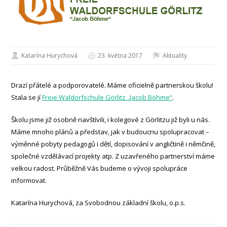
Katarína Hurychová
23. května 2017
Aktuality
Drazí přátelé a podporovatelé. Máme oficielně partnerskou školu!
Stala se jí
Freie Waldorfschule Görlitz „Jacob Böhme“
.
Školu jsme již osobně navštívili, i kolegové z Görlitzu již byli u nás.
Máme mnoho plánů a představ, jak v budoucnu spolupracovat –
výměnné pobyty pedagogů i dětí, dopisování v angličtině i němčině,
společné vzdělávací projekty atp. Z uzavřeného partnerství máme
velkou radost. Průběžně Vás budeme o vývoji spolupráce
informovat.
Katarína Hurychová, za Svobodnou základní školu, o.p.s.