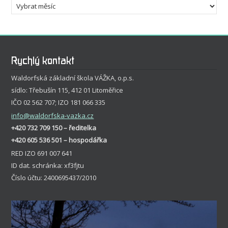
Archivy
Rychlý kontakt
Waldorfská základní škola VÁŽKA, o.p.s.
sídlo: Třebušín 115, 412 01 Litoměřice
IČO 02 562 707; IZO 181 066 335
info
@waldorfska-vazka.cz
+420 732 709 150 – ředitelka
+420 605 536 501 – hospodářka
RED IZO 691 007 641
ID dat. schránka: xf3fjtu
Číslo účtu: 2400695437/2010