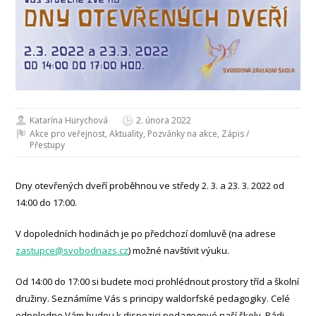
Katarína Hurychová
2. února 2022
Akce pro veřejnost
,
Aktuality
,
Pozvánky na akce
,
Zápis /
Přestupy
Dny otevřených dveří proběhnou ve středy 2. 3. a 23. 3. 2022 od
14:00 do 17:00.
V dopoledních hodinách je po předchozí domluvě (na adrese
zastupce@svobodnazs.cz
) možné navštívit výuku.
Od 14:00 do 17:00 si budete moci prohlédnout prostory tříd a školní
družiny. Seznámíme Vás s principy waldorfské pedagogiky. Celé
odpoledne Vám budou k dispozici pedagogové naší školy. Rádi