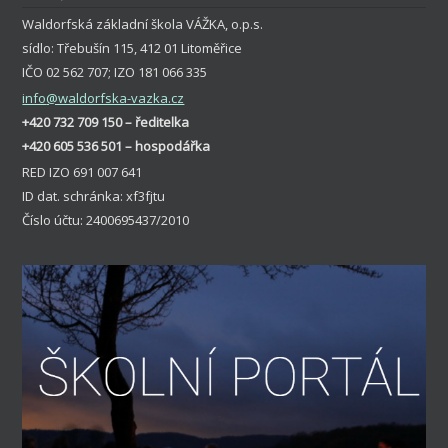
Waldorfská základní škola VÁŽKA, o.p.s.
sídlo: Třebušín 115, 412 01 Litoměřice
IČO 02 562 707; IZO 181 066 335
info
@waldorfska-vazka.cz
+420 732 709 150 – ředitelka
+420 605 536 501 – hospodářka
RED IZO 691 007 641
ID dat. schránka: xf3fjtu
Číslo účtu: 2400695437/2010