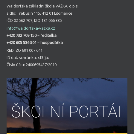
Waldorfská základní škola VÁŽKA, o.p.s.
sídlo: Třebušín 115, 412 01 Litoměřice
IČO 02 562 707; IZO 181 066 335
info
@waldorfska-vazka.cz
+420 732 709 150 – ředitelka
+420 605 536 501 – hospodářka
RED IZO 691 007 641
ID dat. schránka: xf3fjtu
Číslo účtu: 2400695437/2010