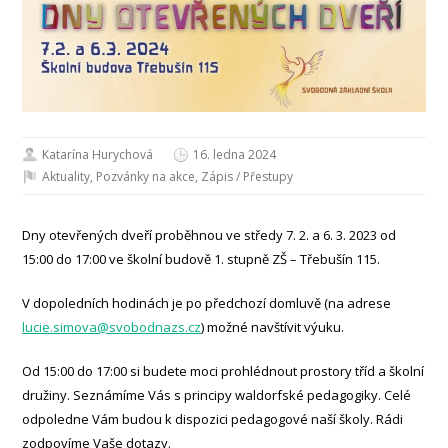
Katarína Hurychová
16. ledna 2024
Aktuality
,
Pozvánky na akce
,
Zápis / Přestupy
Dny otevřených dveří proběhnou ve středy 7. 2. a 6. 3. 2023 od
15:00 do 17:00 ve školní budově 1. stupně ZŠ – Třebušín 115.
V dopoledních hodinách je po předchozí domluvě (na adrese
lucie.simova@svobodnazs.cz
) možné navštívit výuku.
Od 15:00 do 17:00 si budete moci prohlédnout prostory tříd a školní
družiny. Seznámíme Vás s principy waldorfské pedagogiky. Celé
odpoledne Vám budou k dispozici pedagogové naší školy. Rádi
zodpovíme Vaše dotazy.