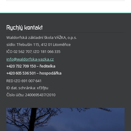
Rychlý kontakt
Waldorfská základní škola VÁŽKA, o.p.s.
sídlo: Třebušín 115, 412 01 Litoměřice
IČO 02 562 707; IZO 181 066 335
info
@waldorfska-vazka.cz
+420 732 709 150 – ředitelka
+420 605 536 501 – hospodářka
RED IZO 691 007 641
ID dat. schránka: xf3fjtu
Číslo účtu: 2400695437/2010