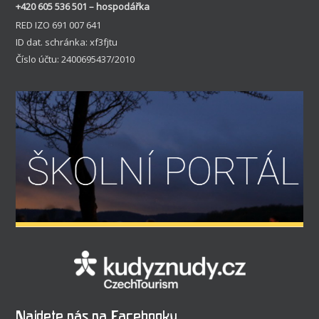
+420 605 536 501 – hospodářka
RED IZO 691 007 641
ID dat. schránka: xf3fjtu
Číslo účtu: 2400695437/2010
Najdete nás na Facebooku