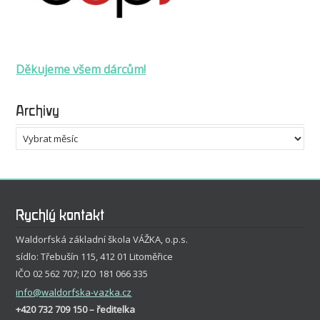
Děkujeme všem dárcům!
Archivy
Archivy
Rychlý kontakt
Waldorfská základní škola VÁŽKA, o.p.s.
sídlo: Třebušín 115, 412 01 Litoměřice
IČO 02 562 707; IZO 181 066 335
info
@waldorfska-vazka.cz
+420 732 709 150 – ředitelka