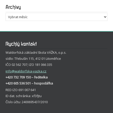
Archivy
Archivy
Rychlý kontakt
Waldorfská základní škola VÁŽKA, o.p.s.
sídlo: Třebušín 115, 412 01 Litoměřice
IČO 02 562 707; IZO 181 066 335
info
@waldorfska-vazka.cz
+420 732 709 150 – ředitelka
+420 605 536 501 – hospodářka
RED IZO 691 007 641
ID dat. schránka: xf3fjtu
Číslo účtu: 2400695437/2010