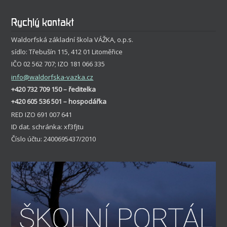
Rychlý kontakt
Waldorfská základní škola VÁŽKA, o.p.s.
sídlo: Třebušín 115, 412 01 Litoměřice
IČO 02 562 707; IZO 181 066 335
info
@waldorfska-vazka.cz
+420 732 709 150 – ředitelka
+420 605 536 501 – hospodářka
RED IZO 691 007 641
ID dat. schránka: xf3fjtu
Číslo účtu: 2400695437/2010