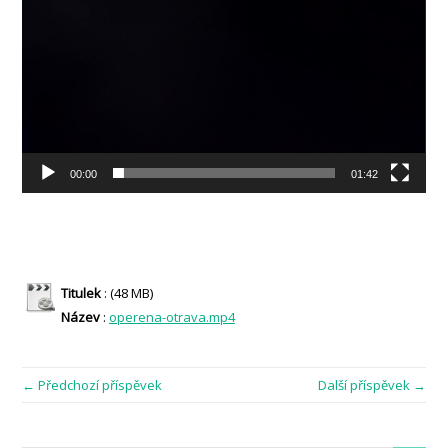
00:00
01:42
Titulek
: (48 MB)
Název
:
operena-otrava.mp4
← Předchozí příspěvek
Další příspěvek →