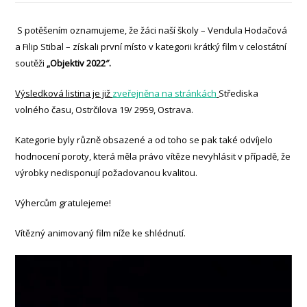
S potěšením oznamujeme, že žáci naší školy – Vendula Hodačová
a Filip Stibal – získali první místo v kategorii krátký film v celostátní
soutěži
„Objektiv 2022″.
Výsledková listina je již
zveřejněna na stránkách
Střediska
volného času, Ostrčilova 19/ 2959, Ostrava.
Kategorie byly různě obsazené a od toho se pak také odvíjelo
hodnocení poroty, která měla právo vítěze nevyhlásit v případě, že
výrobky nedisponují požadovanou kvalitou.
Výhercům gratulejeme!
Vítězný animovaný film níže ke shlédnutí.
Video
přehrávač