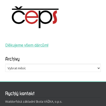
Děkujeme všem dárcům!
Archivy
Archivy
Rychlý kontakt
Waldorfská základní škola VÁŽKA, o.p.s.