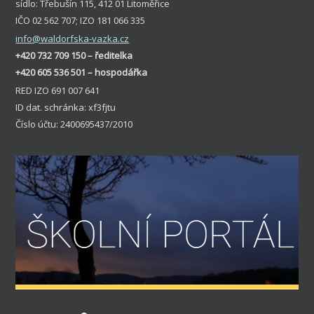
sídlo: Třebušín 115, 412 01 Litoměřice
IČO 02 562 707; IZO 181 066 335
info
@waldorfska-vazka.cz
+420 732 709 150 – ředitelka
+420 605 536 501 – hospodářka
RED IZO 691 007 641
ID dat. schránka: xf3fjtu
Číslo účtu: 2400695437/2010