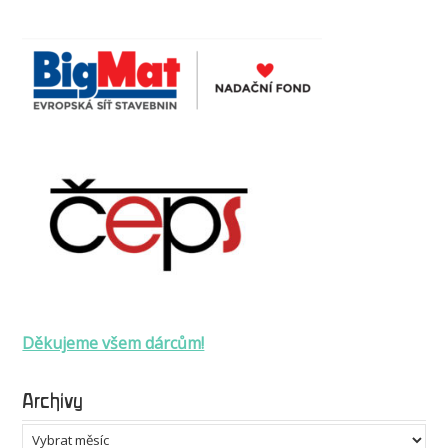
Děkujeme všem dárcům!
Archivy
Archivy