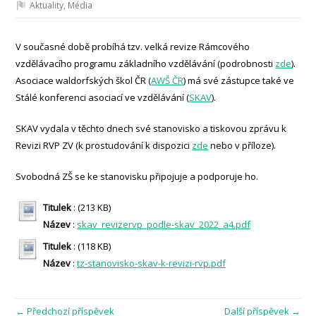
Aktuality
,
Média
V současné době probíhá tzv. velká revize Rámcového
vzdělávacího programu základního vzdělávání (podrobnosti
zde
).
Asociace waldorfských škol ČR (
AWŠ ČR
) má své zástupce také ve
Stálé konferenci asociací ve vzdělávání (
SKAV
).
SKAV vydala v těchto dnech své stanovisko a tiskovou zprávu k
Revizi RVP ZV (k prostudování k dispozici
zde
nebo v příloze).
Svobodná ZŠ se ke stanovisku připojuje a podporuje ho.
Titulek
: (213 KB)
Název
:
skav_revizervp_podle-skav_2022_a4.pdf
Titulek
: (118 KB)
Název
:
tz-stanovisko-skav-k-revizi-rvp.pdf
← Předchozí příspěvek
Další příspěvek →