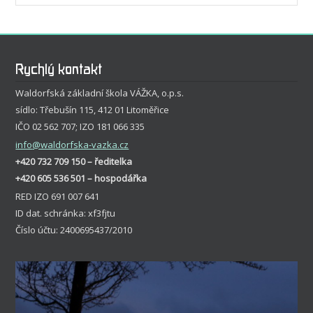
Rychlý kontakt
Waldorfská základní škola VÁŽKA, o.p.s.
sídlo: Třebušín 115, 412 01 Litoměřice
IČO 02 562 707; IZO 181 066 335
info
@waldorfska-vazka.cz
+420 732 709 150 – ředitelka
+420 605 536 501 – hospodářka
RED IZO 691 007 641
ID dat. schránka: xf3fjtu
Číslo účtu: 2400695437/2010