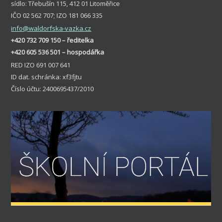
sídlo: Třebušín 115, 412 01 Litoměřice
IČO 02 562 707; IZO 181 066 335
info
@waldorfska-vazka.cz
+420 732 709 150 – ředitelka
+420 605 536 501 – hospodářka
RED IZO 691 007 641
ID dat. schránka: xf3fjtu
Číslo účtu: 2400695437/2010