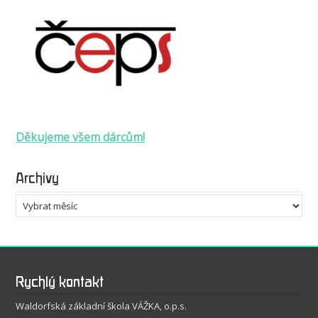
Děkujeme všem dárcům!
Archivy
Archivy
Rychlý kontakt
Waldorfská základní škola VÁŽKA, o.p.s.