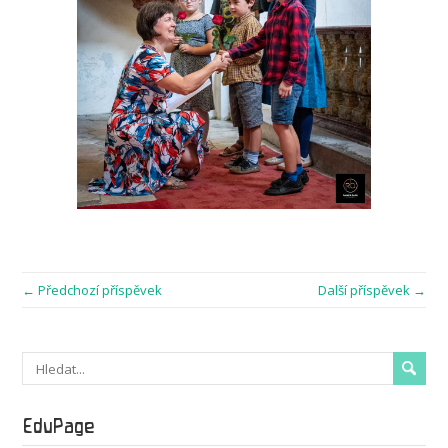
← Předchozí příspěvek
Další příspěvek →
EduPage