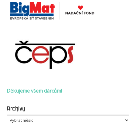
Děkujeme všem dárcům!
Archivy
Archivy