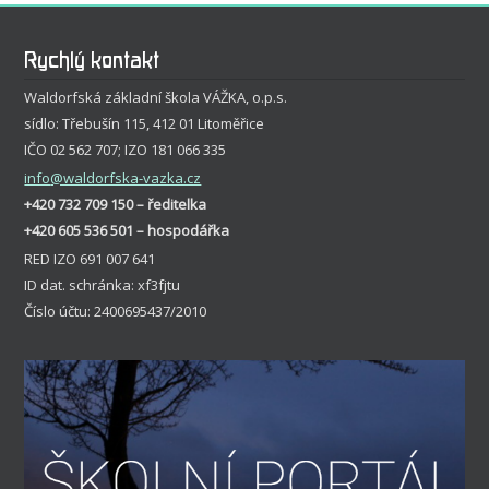
Rychlý kontakt
Waldorfská základní škola VÁŽKA, o.p.s.
sídlo: Třebušín 115, 412 01 Litoměřice
IČO 02 562 707; IZO 181 066 335
info
@waldorfska-vazka.cz
+420 732 709 150 – ředitelka
+420 605 536 501 – hospodářka
RED IZO 691 007 641
ID dat. schránka: xf3fjtu
Číslo účtu: 2400695437/2010