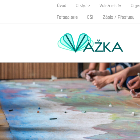
Úvod
O škole
Volná místa
Orga
Fotogalerie
ČŠI
Zápis / Přestupy