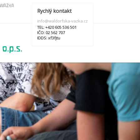
s WÁŽKA
Rychlý kontakt
info@waldorfska-vazka.cz
TEL: +420 605 536 501
IČO: 02 562 707
IDDS: xf3fjtu