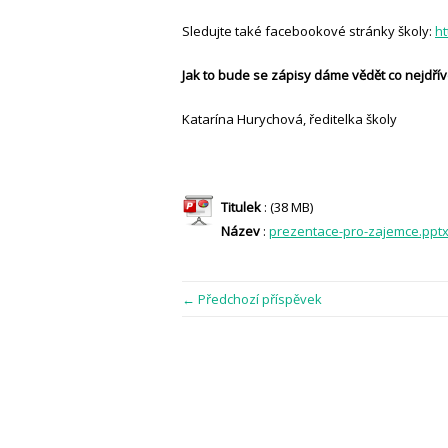
Sledujte také facebookové stránky školy:
ht
Jak to bude se zápisy dáme vědět co nejdřív
Katarína Hurychová, ředitelka školy
Titulek
: (38 MB)
Název
:
prezentace-pro-zajemce.ppt
← Předchozí příspěvek