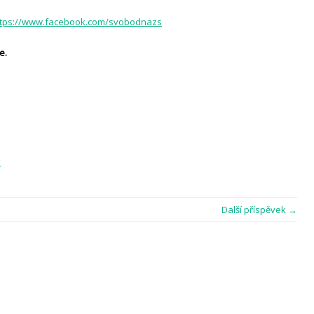
tps://
www.facebook.com/svobodnazs
e.
x
Další příspěvek →