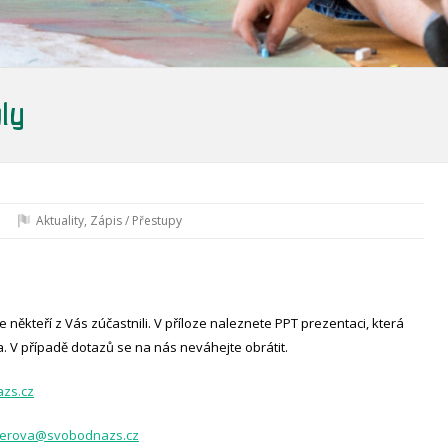
ly
Aktuality
,
Zápis / Přestupy
 někteří z Vás zúčastnili. V příloze naleznete PPT prezentaci, která
V případě dotazů se na nás neváhejte obrátit.
zs.cz
fnerova@svobodnazs.cz