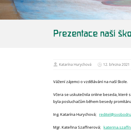
Prezentace naší ško
Katarína Hurychová
12. března 2021
Vážení zájemci o vzdělávání na naší škole.
Včera se uskutečnila online beseda, které se
byla posluchačům během besedy promítána. 
Ing. Katarína Hurychová;
reditel@svobodna
Mgr. Kateřina Szaffnerová;
katerina.szaf