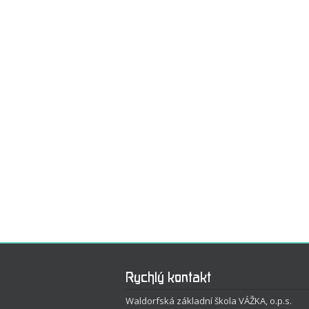
Rychlý kontakt
Waldorfská základní škola VÁŽKA, o.p.s.