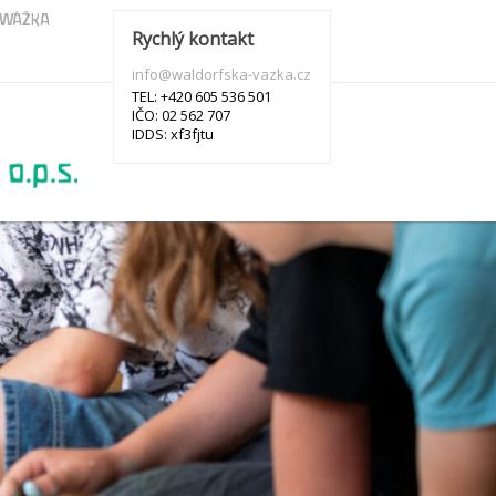
s WÁŽKA
Rychlý kontakt
info@waldorfska-vazka.cz
TEL: +420 605 536 501
IČO: 02 562 707
IDDS: xf3fjtu