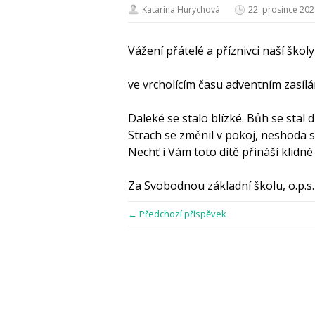
Katarína Hurychová
22. prosince 20
Vážení přátelé a příznivci naší školy
ve vrcholícím času adventním zasí
Daleké
se
stalo blízké.
Bůh
se
stal 
Strach
se
změnil v pokoj, neshoda
Nechť i Vám toto dítě přináší klidn
Za Svobodnou základní školu, o.p.s
← Předchozí příspěvek