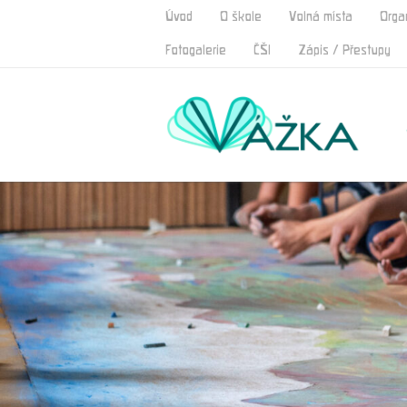
Úvod
O škole
Volná místa
Orga
Fotogalerie
ČŠI
Zápis / Přestupy