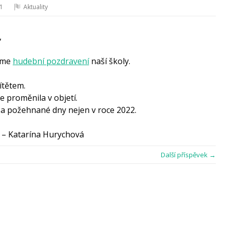
21
Aktuality
,
láme
hudební pozdravení
naší školy.
dítětem.
se
proměnila v objetí.
é a požehnané dny nejen v roce 2022.
. – Katarína Hurychová
Další příspěvek →