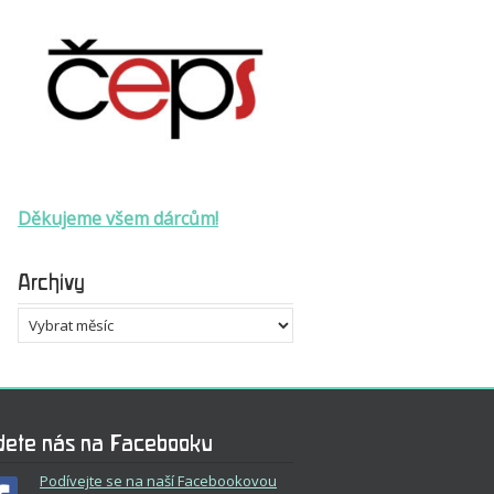
Děkujeme všem dárcům!
Archivy
Archivy
dete nás na Facebooku
Podívejte se na naší Facebookovou