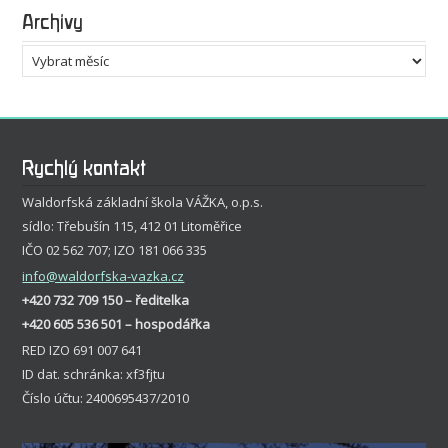
Archivy
Archivy
Rychlý kontakt
Waldorfská základní škola VÁŽKA, o.p.s.
sídlo: Třebušín 115, 412 01 Litoměřice
IČO 02 562 707; IZO 181 066 335
info
@waldorfska-vazka.cz
+420 732 709 150 – ředitelka
+420 605 536 501 – hospodářka
RED IZO 691 007 641
ID dat. schránka: xf3fjtu
Číslo účtu: 2400695437/2010