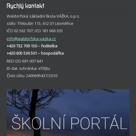
Rychlý kontakt
Waldorfská základní škola VÁŽKA, o.p.s.
sídlo: Třebušín 115, 412 01 Litoměřice
IČO 02 562 707; IZO 181 066 335
info
@waldorfska-vazka.cz
+420 732 709 150 – ředitelka
+420 605 536 501 – hospodářka
RED IZO 691 007 641
ID dat. schránka: xf3fjtu
Číslo účtu: 2400695437/2010